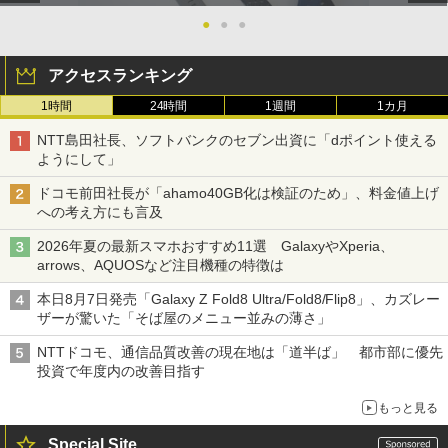
●
●
●
アクセスランキング
1時間
24時間
1週間
1カ月
NTT島田社長、ソフトバンクのセブン出資に「dポイント使える
ようにして」
ドコモ前田社長が「ahamo40GB化は検証のため」、料金値上げ
への考え方にも言及
2026年夏の最新スマホおすすめ11選 GalaxyやXperia、
arrows、AQUOSなど注目機種の特徴は
本日8月7日発売「Galaxy Z Fold8 Ultra/Fold8/Flip8」、カズレー
ザーが驚いた「そば屋のメニュー並みの薄さ」
NTTドコモ、通信品質改善の現在地は「道半ば」 都市部に優先
投資で年度内の改善目指す
もっと見る
Special Site