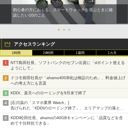
初心者の方におくる、スマートウォッチを選ぶときに確
認したい10のこと
●
●
●
アクセスランキング
1時間
24時間
1週間
1カ月
NTT島田社長、ソフトバンクのセブン出資に「dポイント使える
ようにして」
ドコモ前田社長が「ahamo40GB化は検証のため」、料金値上げ
への考え方にも言及
KDDI、楽天へのローミングを9月末で終了
[石川温の「スマホ業界 Watch」]
告げられた「KDDIのローミング終了」、エリアマップの落とし
穴と楽天モバイルの課題
KDDI松田社長、ahamoの40GBキャンペーンに「品質などを含
めて十分対抗できる」