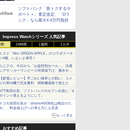
400万契約突破
ソフトバンク「新トクするサ
ポート＋」査定改定、「Dラ
ンク」なら最大4.4万円負担
Impress Watchシリーズ 人気記事
時間
24時間
1週間
1カ月
ミスド「Mrs. GREEN APPLE」のコラボドーナ
ツ4種、いよいよ発売！
ユニクロ、今日から「お盆特別セール」。涼感
シアサッカーワンピース待望値下げ、撥水ギア
ショーツは1990円に
【家電レビュー】手ごわい雑草との戦い、コメ
リの草刈機で完全勝利 掃除機感覚で使えた
NTT島田社長、ソフトバンクのセブン出資に「d
ポイント使えるようにして」
ドコモ前田社長が「ahamo40GB化は検証のた
め」、料金値上げへの考え方にも言及
もっと見る
おすすめ記事