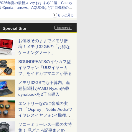
2026年夏の最新スマホおすすめ11選 Galaxy
やXperia、arrows、AQUOSなど注目機種の特
徴は
もっと見る
Special Site
お値段そのままでメモリ倍
増！メモリ32GBの「お得な
ゲーミングノート」
SOUNDPEATSのイヤカフ型
イヤフォン「UU2イヤーカ
フ」をイヤカフマニアが語る
メモリ32GBでも予算内。産
経新聞社がAMD Ryzen搭載
dynabookを2千台導入
エントリーなのに脅威の実
力!「Osprey」Noble Audioワ
イヤレスイヤフォン4機種を
一気に聴く
ソニーミラーレス一眼の大特
集！ 見どころ記事まとめ