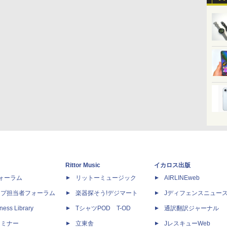
Rittor Music
イカロス出版
dフォーラム
リットーミュージック
AIRLINEweb
ップ担当者フォーラム
楽器探そう!デジマート
Jディフェンスニュー
ness Library
TシャツPOD T-OD
通訳翻訳ジャーナル
セミナー
立東舎
JレスキューWeb