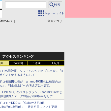
Impress サイト
全カテゴリ
M/MVNO
アクセスランキング
時間
24時間
1週間
1カ月
NTT島田社長、ソフトバンクのセブン出資に「d
ポイント使えるようにして」
ドコモ前田社長が「ahamo40GB化は検証のた
め」、料金値上げへの考え方にも言及
「LINEMO」のベストプラン、Starlink Directと
無制限海外データ通信が追加料金なしに
ドコモとKDDIの「Galaxy Z Fold8
Ultra/Fold8/Flip8」、発売初日にソフト更新