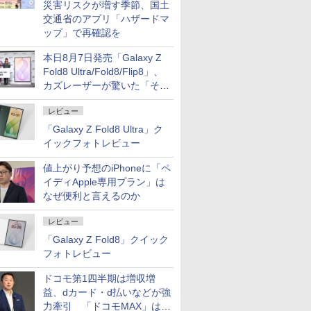
災害リスクが増す季節、国土
交通省のアプリ「ハザードマ
ップ」で再確認を
本日8月7日発売「Galaxy Z
Fold8 Ultra/Fold8/Flip8」、
カズレーザーが驚いた「そば
屋のメニュー並みの薄さ」
レビュー
「Galaxy Z Fold8 Ultra」ク
イックフォトレビュー
値上がり予想のiPhoneに「ペ
イディApple専用プラン」は
なぜ便利と言えるのか
レビュー
「Galaxy Z Fold8」クイック
フォトレビュー
ドコモ第1四半期は増収増
益、dカード・d払いなどが強
力牽引 「ドコモMAX」は