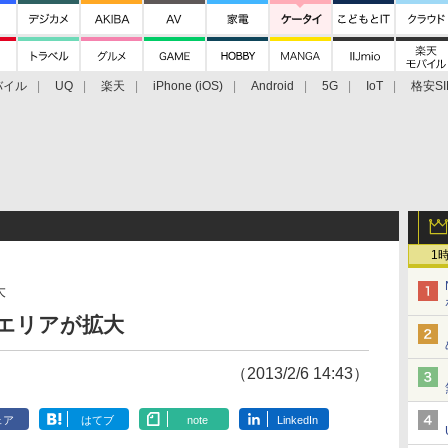
バイル
UQ
楽天
iPhone (iOS)
Android
5G
IoT
格安SI
アクセサリー
業界動向
法人向け
最新技術/その他
1
大
エリアが拡大
（2013/2/6 14:43）
ェア
はてブ
note
LinkedIn