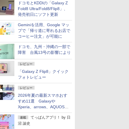
ドコモとKDDIの「Galaxy Z
Fold8 Ultra/Fold8/Flip8」、
発売初日にソフト更新
Geminiを活用、Google マッ
プで「帰り道に寄れるお店で
コーヒー注文」が可能に
ドコモ、九州・沖縄の一部で
障害 台風13号の影響により
レビュー
「Galaxy Z Flip8」クイック
フォトレビュー
レビュー
2026年夏の最新スマホおす
すめ11選 Galaxyや
Xperia、arrows、AQUOSな
ど注目機種の特徴は
てっぱんアプリ！
by
日
連載
沼 諭史