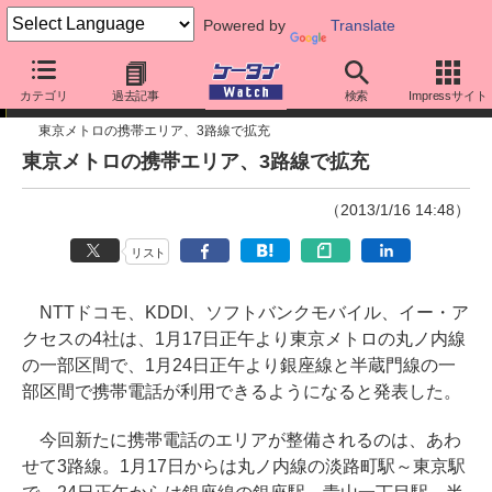
Powered by
Translate
ニュース
カテゴリ
過去記事
検索
Impressサイト
東京メトロの携帯エリア、3路線で拡充
東京メトロの携帯エリア、3路線で拡充
（2013/1/16 14:48）
リスト
NTTドコモ、KDDI、ソフトバンクモバイル、イー・ア
クセスの4社は、1月17日正午より東京メトロの丸ノ内線
の一部区間で、1月24日正午より銀座線と半蔵門線の一
部区間で携帯電話が利用できるようになると発表した。
今回新たに携帯電話のエリアが整備されるのは、あわ
せて3路線。1月17日からは丸ノ内線の淡路町駅～東京駅