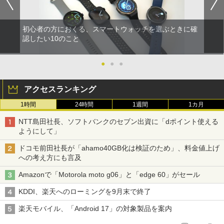
初心者の方におくる、スマートウォッチを選ぶときに確
認したい10のこと
●
●
●
アクセスランキング
1時間
24時間
1週間
1カ月
NTT島田社長、ソフトバンクのセブン出資に「dポイント使える
ようにして」
ドコモ前田社長が「ahamo40GB化は検証のため」、料金値上げ
への考え方にも言及
Amazonで「Motorola moto g06」と「edge 60」がセール
KDDI、楽天へのローミングを9月末で終了
楽天モバイル、「Android 17」の対象製品を案内