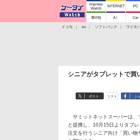
ドコモ
au
ソフトバンク
ワイモ
格安スマホ/SIMフリースマホ
周辺機器/
シニアがタブレットで買
ポスト
リスト
シ
サミットネットスーパーは、
と提携し、10月15日よりタブ
注文を行うシニア向け「買い物