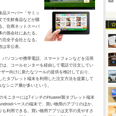
食品スーパー「サミッ
文で生鮮食品などが購
る。住商ネットスーパ
事の孫会社にあたる。
の完全子会社となる。
数は非公表。
パソコンや携帯電話、スマートフォンなどを活用
では、コールセンターを経由して電話で注文してい
ユーザー向けに新たなツールの提供を検討しており、
したタブレット端末を利用した注文方法を提案して
れなシニア層が多いという。
のモニターには7インチのHuawei製タブレット端末
ndroidベースの端末で、買い物用のアプリのほか、
リも利用できる。買い物用アプリは文字の見やすさ