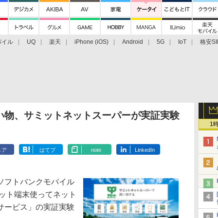
バイル
UQ
楽天
iPhone (iOS)
Android
5G
IoT
格安SI
アクセサリー
業界動向
法人向け
最新技術/その他
い物、サミットネットスーパーが実証実験
1
ェア
はてブ
note
LinkedIn
ソフトバンクモバイル
レット端末使ってネット
サービス」の実証実験