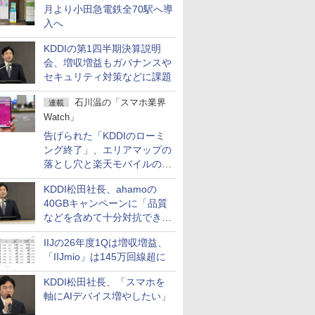
月より小田急電鉄全70駅へ導
入へ
KDDIの第1四半期決算説明
会、増収増益もガバナンスや
セキュリティ対策などに課題
石川温の「スマホ業界
連載
Watch」
告げられた「KDDIのローミ
ング終了」、エリアマップの
落とし穴と楽天モバイルの課
題
KDDI松田社長、ahamoの
40GBキャンペーンに「品質
などを含めて十分対抗でき
る」
IIJの26年度1Qは増収増益、
「IIJmio」は145万回線超に
KDDI松田社長、「スマホを
軸にAIデバイス増やしたい」