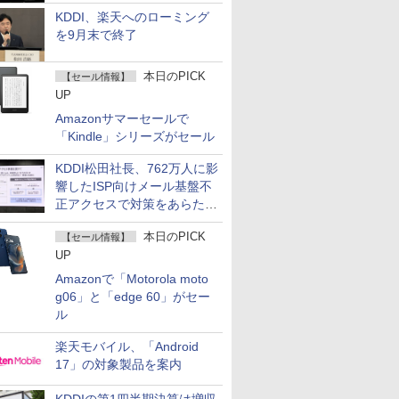
KDDI、楽天へのローミング
を9月末で終了
本日のPICK
【セール情報】
UP
Amazonサマーセールで
「Kindle」シリーズがセール
KDDI松田社長、762万人に影
響したISP向けメール基盤不
正アクセスで対策をあらため
て説明
本日のPICK
【セール情報】
UP
Amazonで「Motorola moto
g06」と「edge 60」がセー
ル
楽天モバイル、「Android
17」の対象製品を案内