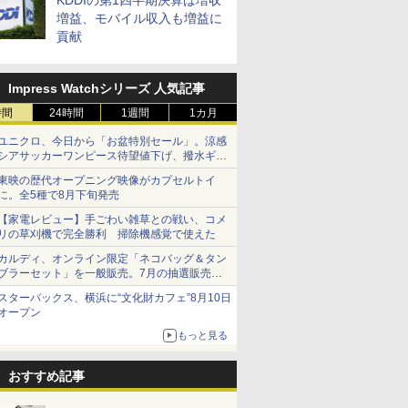
KDDIの第1四半期決算は増収
増益、モバイル収入も増益に
貢献
Impress Watchシリーズ 人気記事
時間
24時間
1週間
1カ月
ユニクロ、今日から「お盆特別セール」。涼感
シアサッカーワンピース待望値下げ、撥水ギア
ショーツは1990円に
東映の歴代オープニング映像がカプセルトイ
に。全5種で8月下旬発売
【家電レビュー】手ごわい雑草との戦い、コメ
リの草刈機で完全勝利 掃除機感覚で使えた
カルディ、オンライン限定「ネコバッグ＆タン
ブラーセット」を一般販売。7月の抽選販売の
当選無効分
スターバックス、横浜に“文化財カフェ”8月10日
オープン
もっと見る
おすすめ記事