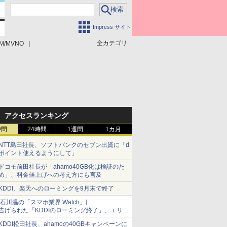
Impress サイト
全カテゴリ
M/MVNO
アクセスランキング
時間
24時間
1週間
1カ月
NTT島田社長、ソフトバンクのセブン出資に「d
ポイント使えるようにして」
ドコモ前田社長が「ahamo40GB化は検証のた
め」、料金値上げへの考え方にも言及
KDDI、楽天へのローミングを9月末で終了
[石川温の「スマホ業界 Watch」]
告げられた「KDDIのローミング終了」、エリア
マップの落とし穴と楽天モバイルの課題
KDDI松田社長、ahamoの40GBキャンペーンに