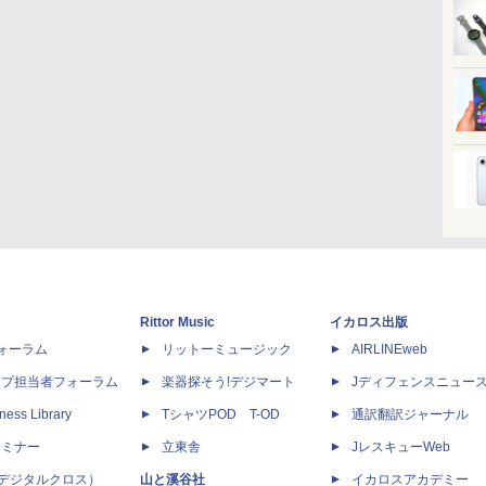
Rittor Music
イカロス出版
dフォーラム
リットーミュージック
AIRLINEweb
ップ担当者フォーラム
楽器探そう!デジマート
Jディフェンスニュー
ness Library
TシャツPOD T-OD
通訳翻訳ジャーナル
セミナー
立東舎
JレスキューWeb
 X（デジタルクロス）
山と溪谷社
イカロスアカデミー