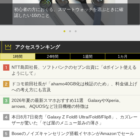
初心者の方におくる、スマートウォッチを選ぶときに確
認したい10のこと
●
●
●
アクセスランキング
1時間
24時間
1週間
1カ月
NTT島田社長、ソフトバンクのセブン出資に「dポイント使える
ようにして」
ドコモ前田社長が「ahamo40GB化は検証のため」、料金値上げ
への考え方にも言及
2026年夏の最新スマホおすすめ11選 GalaxyやXperia、
arrows、AQUOSなど注目機種の特徴は
本日8月7日発売「Galaxy Z Fold8 Ultra/Fold8/Flip8」、カズレー
ザーが驚いた「そば屋のメニュー並みの薄さ」
Boseのノイズキャンセリング搭載イヤホンがAmazonでセール