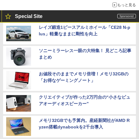
もっと見る
Special Site
レイズ鍛造1ピースアルミホイール「CE28 N-p
lus」軽量なままに剛性を向上
ソニーミラーレス一眼の大特集！ 見どころ記事
まとめ
お値段そのままでメモリ倍増！メモリ32GBの
「お得なゲーミングノート」
クリエイティブが作った2万円台の“小さなピュ
アオーディオスピーカー”
メモリ32GBでも予算内。産経新聞社がAMD R
yzen搭載dynabookを2千台導入