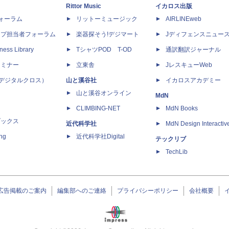
Rittor Music
イカロス出版
dフォーラム
リットーミュージック
AIRLINEweb
ップ担当者フォーラム
楽器探そう!デジマート
Jディフェンスニュー
ness Library
TシャツPOD T-OD
通訳翻訳ジャーナル
セミナー
立東舎
JレスキューWeb
 X（デジタルクロス）
山と溪谷社
イカロスアカデミー
山と溪谷オンライン
MdN
CLIMBING-NET
MdN Books
ブックス
近代科学社
MdN Design Interactiv
ing
近代科学社Digital
テックリブ
TechLib
広告掲載のご案内
編集部へのご連絡
プライバシーポリシー
会社概要