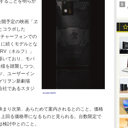
発売することを明らか
秋公開予定の映画「ヱ
とコラボした
ィーチャーフォンでの
V」に続くモデルとな
RV（ネルフ）」
基いており、モバ
の仕様を踏襲しつつ、
ツ、ユーザーイン
ゲリヲン新劇場
会社であるスタジ
SH-06D NERV
まり次第、あらためて案内されるとのこと。価格
少し上回る価格帯になるものと見られる。台数限定で
は検討中とのこと。