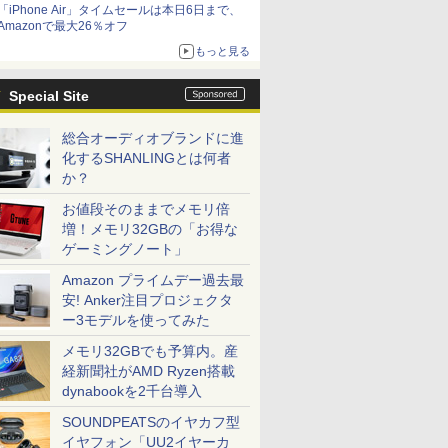
「iPhone Air」タイムセールは本日6日まで、
Amazonで最大26％オフ
もっと見る
Special Site
総合オーディオブランドに進
化するSHANLINGとは何者
か？
お値段そのままでメモリ倍
増！メモリ32GBの「お得な
ゲーミングノート」
Amazon プライムデー過去最
安! Anker注目プロジェクタ
ー3モデルを使ってみた
メモリ32GBでも予算内。産
経新聞社がAMD Ryzen搭載
dynabookを2千台導入
SOUNDPEATSのイヤカフ型
イヤフォン「UU2イヤーカ