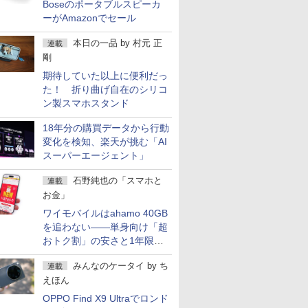
Boseのポータブルスピーカ
ーがAmazonでセール
本日の一品
by
村元 正
連載
剛
期待していた以上に便利だっ
た！ 折り曲げ自在のシリコ
ン製スマホスタンド
18年分の購買データから行動
変化を検知、楽天が挑む「AI
スーパーエージェント」
石野純也の「スマホと
連載
お金」
ワイモバイルはahamo 40GB
を追わない――単身向け「超
おトク割」の安さと1年限定
の注意点
みんなのケータイ
by
ち
連載
えほん
OPPO Find X9 Ultraでロンド