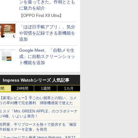
ンを撮ってきた。作例ととも
に魅力を紹介
【OPPO Find X9 Ultra】
「ほぼ日手帳アプリ」、気分
や習慣を記録できる新機能を
追加
Google Meet、「自動メモ生
成」に自動スクリーンショッ
ト機能を追加
Impress Watchシリーズ 人気記事
時間
24時間
1週間
1カ月
【家電レビュー】手ごわい雑草との戦い、コメ
リの草刈機で完全勝利 掃除機感覚で使えた
ミスド「Mrs. GREEN APPLE」のコラボドーナ
ツ4種、いよいよ発売！
吉野家、牛リブロースを熱々で提供する「極旨
牛鉄板ステーキ定食」を発売
「スーパーリアル麻雀 Venus Returns」8月27