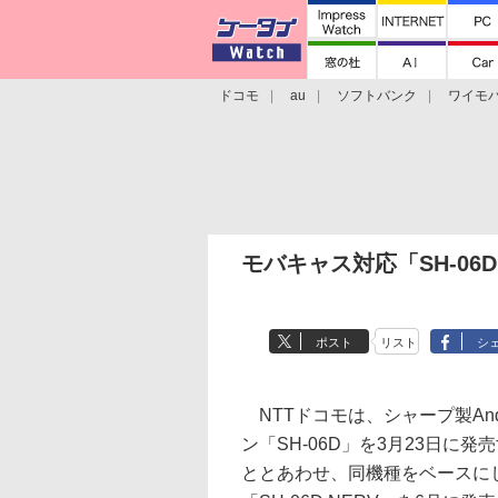
ドコモ
au
ソフトバンク
ワイモ
格安スマホ/SIMフリースマホ
周辺機器/
モバキャス対応「SH-06
ポスト
リスト
シ
NTTドコモは、シャープ製And
ン「SH-06D」を3月23日に
ととあわせ、同機種をベースに