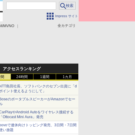
Impress サイト
全カテゴリ
M/MVNO
アクセスランキング
時間
24時間
1週間
1カ月
NTT島田社長、ソフトバンクのセブン出資に「d
ポイント使えるようにして」
BoseのポータブルスピーカーがAmazonでセー
ル
CarPlayやAndroid Autoをワイヤレス接続する
「Ottocast Mini Aura」発売
povoで連休向けトッピング発売、3日間・7日間
使い放題