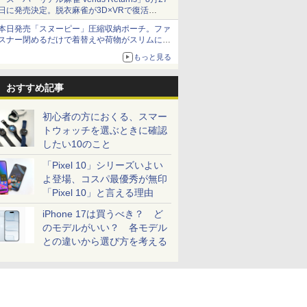
日に発売決定。脱衣麻雀が3D×VRで復活
発売から2週間は20%オフになるセールが実施
本日発売「スヌーピー」圧縮収納ポーチ。ファ
スナー閉めるだけで着替えや荷物がスリムにま
とまる
もっと見る
おすすめ記事
初心者の方におくる、スマー
トウォッチを選ぶときに確認
したい10のこと
「Pixel 10」シリーズいよい
よ登場、コスパ最優秀が無印
「Pixel 10」と言える理由
iPhone 17は買うべき？ ど
のモデルがいい？ 各モデル
との違いから選び方を考える