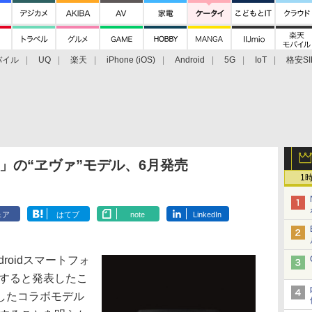
バイル
UQ
楽天
iPhone (iOS)
Android
5G
IoT
格安SI
アクセサリー
業界動向
法人向け
最新技術/その他
D」の“ヱヴァ”モデル、6月発売
1
ェア
はてブ
note
LinkedIn
roidスマートフォ
発売すると発表したこ
したコラボモデル