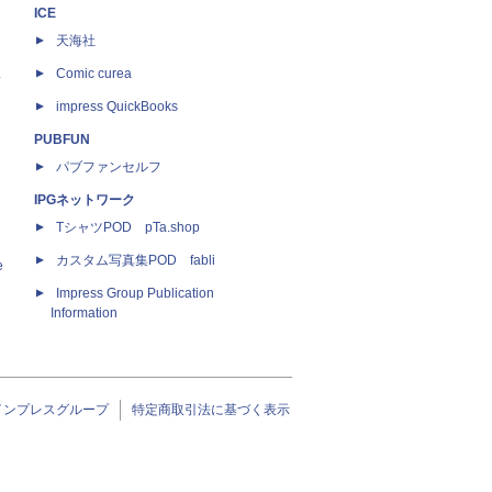
ICE
天海社
ス
Comic curea
impress QuickBooks
PUBFUN
パブファンセルフ
IPGネットワーク
TシャツPOD pTa.shop
カスタム写真集POD fabli
e
Impress Group Publication
Information
インプレスグループ
特定商取引法に基づく表示