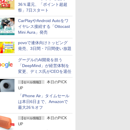
36％還元、「ポイント超超
祭」7日スタート
CarPlayやAndroid Autoをワ
イヤレス接続する「Ottocast
Mini Aura」発売
povoで連休向けトッピング
発売、3日間・7日間使い放題
グーグルのAI開発を担う
「DeepMind」が経営体制を
変更、デミス氏がCEOを退任
本日のPICK
【セール情報】
UP
「iPhone Air」タイムセール
は本日6日まで、Amazonで
最大26％オフ
本日のPICK
【セール情報】
UP