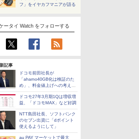
フ」をイヤカフマニアが語る
ケータイ Watch をフォローする
新記事
ドコモ前田社長が
「ahamo40GB化は検証のた
め」、料金値上げへの考え方
にも言及
ドコモ27年3月期1Qは増収増
益、「ドコモMAX」など好調
NTT島田社長、ソフトバンク
のセブン出資に「dポイント
使えるようにして」
au PAY マーケットで最大