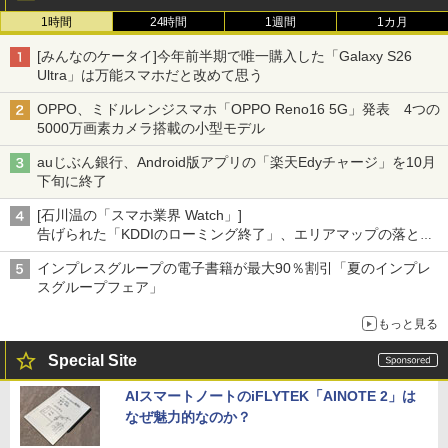
1時間
24時間
1週間
1カ月
[みんなのケータイ]今年前半期で唯一購入した「Galaxy S26
Ultra」は万能スマホだと改めて思う
OPPO、ミドルレンジスマホ「OPPO Reno16 5G」発表 4つの
5000万画素カメラ搭載の小型モデル
auじぶん銀行、Android版アプリの「楽天Edyチャージ」を10月
下旬に終了
[石川温の「スマホ業界 Watch」]
告げられた「KDDIのローミング終了」、エリアマップの落とし
穴と楽天モバイルの課題
インプレスグループの電子書籍が最大90％割引「夏のインプレ
スグループフェア」
もっと見る
Special Site
AIスマートノートのiFLYTEK「AINOTE 2」は
なぜ魅力的なのか？