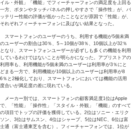
イル・外観」「機能」でフィーチャーフォンの満足度を上回る
一方、ボタンやタッチパネルの押しやすさで「操作性」が、バ
ッテリー性能の評価が低かったことなどが原因で「性能」が、
それぞれフィーチャーフォンに及ばない結果となった。
スマートフォンのユーザーのうち、利用する機能が5個未満
のユーザーの割合は30％、5～10個が38％、10個以上が32％
となり、スマートフォンユーザーが必ずしも多くの機能を利用
しているわけではないことが明らかになった。アプリストアの
利用率も、利用機能が5個未満のユーザーは利用率が3％にと
どまる一方で、利用機能が10個以上のユーザーは利用率が8
6％と2極化しており、スマートフォンにおいては機能の活用
度合いが満足度の差に現れている。
メーカー別では、スマートフォンの顧客満足度1位はApple
で、「性能」「操作性」「スタイル・外観」「機能」のすべて
の項目でトップの評価を獲得している。2位はソニー・エリク
ソン、3位はサムスン、4位はシャープ、5位はNEC、6位は富
士通（富士通東芝を含む）。フィーチャーフォンでは、1位が