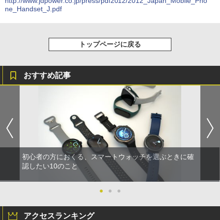
http://www.jdpower.co.jp/press/pdf2012/2012_Japan_Mobile_Pho
ne_Handset_J.pdf
トップページに戻る
おすすめ記事
初心者の方におくる、スマートウォッチを選ぶときに確
認したい10のこと
●
●
●
アクセスランキング