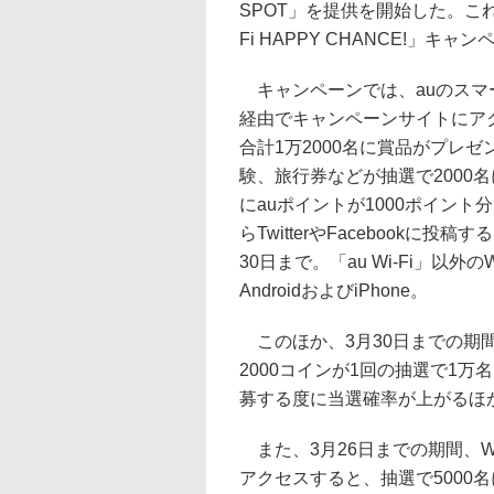
SPOT」を提供を開始した。これを
Fi HAPPY CHANCE!」キ
キャンペーンでは、auのスマー
経由でキャンペーンサイトにア
合計1万2000名に賞品がプレ
験、旅行券などが抽選で2000
にauポイントが1000ポイン
らTwitterやFacebook
30日まで。「au Wi-Fi」以
AndroidおよびiPhone。
このほか、3月30日までの期間
2000コインが1回の抽選で1
募する度に当選確率が上がるほ
また、3月26日までの期間、W
アクセスすると、抽選で5000