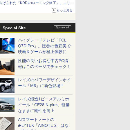
告げられた「KDDIのローミング終了」、エリア
マップの落とし穴と楽天モバイルの課題
もっと見る
Special Site
ハイグレードテレビ「TCL
Q7D Pro」。圧巻の色彩美で
映画＆ゲームが極上体験に
性能の良いお得な中古PC情
報はこのページでチェック！
レイズのパワーデザインホイ
ール「M6」に新色登場!!
レイズ鍛造1ピースアルミホ
イール「CE28 N-plus」軽量
なままに剛性を向上
AIスマートノートの
iFLYTEK「AINOTE 2」はな