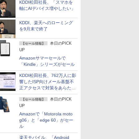
KDDI松田社長、「スマホを
軸にAIデバイス増やしたい」
KDDI、楽天へのローミング
を9月末で終了
本日のPICK
【セール情報】
UP
Amazonサマーセールで
「Kindle」シリーズがセール
KDDI松田社長、762万人に影
響したISP向けメール基盤不
正アクセスで対策をあらため
て説明
本日のPICK
【セール情報】
UP
Amazonで「Motorola moto
g06」と「edge 60」がセー
ル
楽天モバイル、「Android