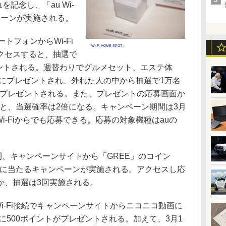
記念し、「au Wi-
ャンペーンが実施される。
トフォンからWi-Fi
「Wi-Fi HOME SPOT」
クセスすると、抽選で
ゼントされる。週替わりでグルメセット、エステ体
名にプレゼントされ、外れた人の中から抽選で1万名
ト分プレゼントされる。また、プレゼントの応募画面か
に投稿すると、当選確率は2倍になる。キャンペーン期間は3月
外のWi-Fiからでも応募できる。応募の対象機種はauの
、キャンペーンサイトから「GREE」のコイン
万名に当たるキャンペーンが実施される。アクセスし応
か、抽選は3回実施される。
i-Fi接続でキャンペーンサイトからニコニコ動画に
名に500ポイントがプレゼントされる。加えて、3月1