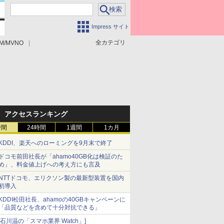
Impress サイト
全カテゴリ
M/MVNO
アクセスランキング
時間
24時間
1週間
1カ月
KDDI、楽天へのローミングを9月末で終了
ドコモ前田社長が「ahamo40GB化は検証のた
め」、料金値上げへの考え方にも言及
NTTドコモ、エリクソン製の最新型装置を国内
初導入
KDDI松田社長、ahamoの40GBキャンペーンに
「品質などを含めて十分対抗できる」
[石川温の「スマホ業界 Watch」]