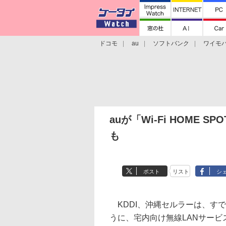
ドコモ
au
ソフトバンク
ワイモ
格安スマホ/SIMフリースマホ
周辺機器/
auが「Wi-Fi HOME 
も
ポスト
リスト
シ
KDDI、沖縄セルラーは、す
うに、宅内向け無線LANサービス「W