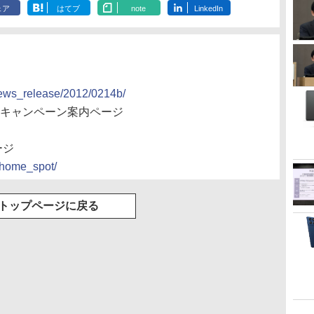
ェア
はてブ
note
LinkedIn
news_release/2012/0214b/
CE!」キャンペーン案内ページ
ージ
i_home_spot/
トップページに戻る