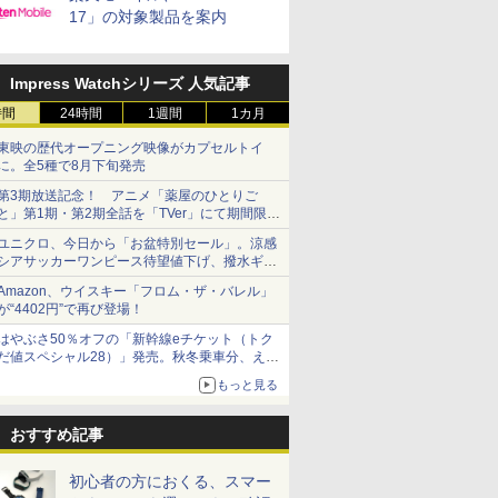
17」の対象製品を案内
Impress Watchシリーズ 人気記事
時間
24時間
1週間
1カ月
東映の歴代オープニング映像がカプセルトイ
に。全5種で8月下旬発売
第3期放送記念！ アニメ「薬屋のひとりご
と」第1期・第2期全話を「TVer」にて期間限定
で順次無料配信開始
ユニクロ、今日から「お盆特別セール」。涼感
シアサッカーワンピース待望値下げ、撥水ギア
ショーツは1990円に
Amazon、ウイスキー「フロム・ザ・バレル」
が“4402円”で再び登場！
はやぶさ50％オフの「新幹線eチケット（トク
だ値スペシャル28）」発売。秋冬乗車分、えき
ねっと限定
もっと見る
おすすめ記事
初心者の方におくる、スマー