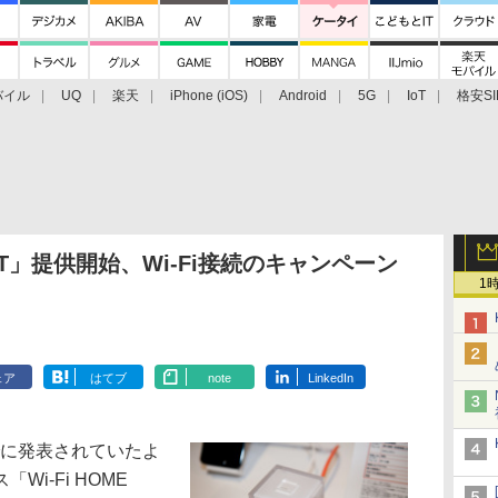
バイル
UQ
楽天
iPhone (iOS)
Android
5G
IoT
格安SI
アクセサリー
業界動向
法人向け
最新技術/その他
SPOT」提供開始、Wi-Fi接続のキャンペーン
1
ェア
はてブ
note
LinkedIn
でに発表されていたよ
i-Fi HOME