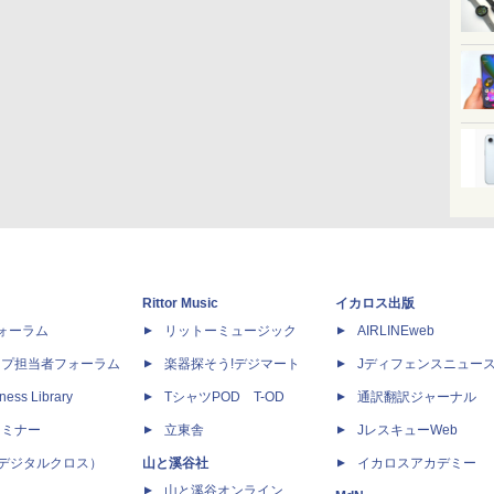
Rittor Music
イカロス出版
dフォーラム
リットーミュージック
AIRLINEweb
ップ担当者フォーラム
楽器探そう!デジマート
Jディフェンスニュー
ness Library
TシャツPOD T-OD
通訳翻訳ジャーナル
セミナー
立東舎
JレスキューWeb
 X（デジタルクロス）
山と溪谷社
イカロスアカデミー
山と溪谷オンライン