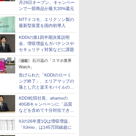
月29日オープン、キャンペー
ンで一部商品が最大20%還元
NTTドコモ、エリクソン製の
最新型装置を国内初導入
KDDIの第1四半期決算説明
会、増収増益もガバナンスや
セキュリティ対策などに課題
石川温の「スマホ業界
連載
Watch」
告げられた「KDDIのローミ
ング終了」、エリアマップの
落とし穴と楽天モバイルの課
題
KDDI松田社長、ahamoの
40GBキャンペーンに「品質
などを含めて十分対抗でき
る」
IIJの26年度1Qは増収増益、
「IIJmio」は145万回線超に