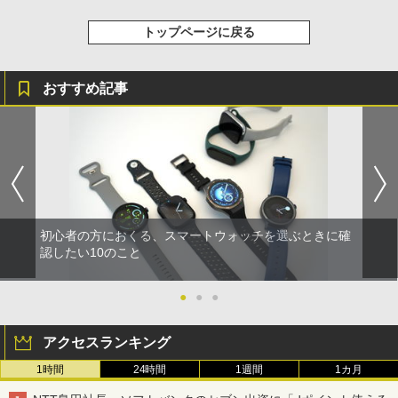
トップページに戻る
おすすめ記事
初心者の方におくる、スマートウォッチを選ぶときに確
認したい10のこと
●
●
●
アクセスランキング
1時間
24時間
1週間
1カ月