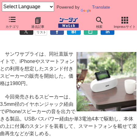
Powered by
Translate
iPhone・スマートフォン向けのスタンド付きスピーカー
カテゴリ
過去記事
検索
Impressサイト
リスト
サンワサプライは、同社直販サ
イトで、iPhoneやスマートフォン
との利用を想定したスタンド付き
スピーカーの販売を開始した。価
格は1980円。
今回発売されるスピーカーは、
3.5mm径のイヤホンジャック経由
でiPhone/スピーカーの音を出力で
きる製品。USBバスパワー経由か単3電池4本で駆動し、本体
の上に付属のスタンドを装着して、スマートフォンを載せて楽
曲再生などが楽しめる。