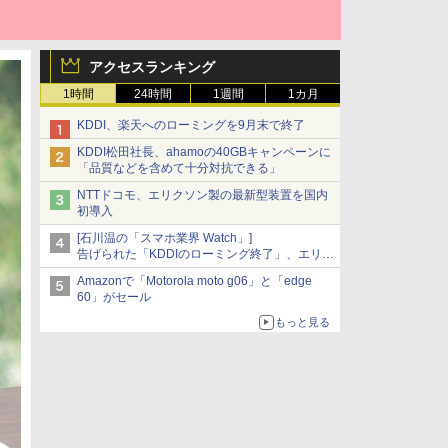
アクセスランキング
1時間
24時間
1週間
1カ月
KDDI、楽天へのローミングを9月末で終了
KDDI松田社長、ahamoの40GBキャンペーンに
「品質などを含めて十分対抗できる」
NTTドコモ、エリクソン製の最新型装置を国内
初導入
[石川温の「スマホ業界 Watch」]
告げられた「KDDIのローミング終了」、エリア
マップの落とし穴と楽天モバイルの課題
Amazonで「Motorola moto g06」と「edge
60」がセール
もっと見る