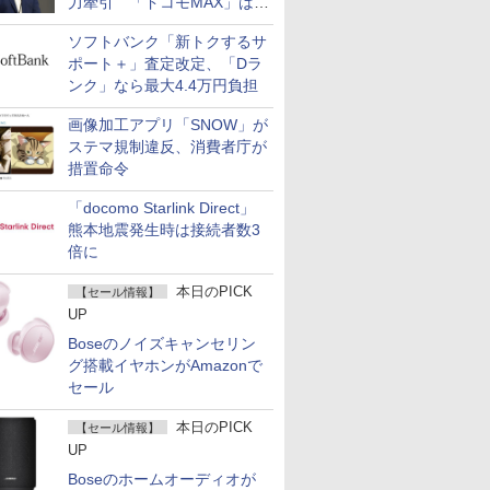
力牽引 「ドコモMAX」は
400万契約突破
ソフトバンク「新トクするサ
ポート＋」査定改定、「Dラ
ンク」なら最大4.4万円負担
画像加工アプリ「SNOW」が
ステマ規制違反、消費者庁が
措置命令
「docomo Starlink Direct」
熊本地震発生時は接続者数3
倍に
本日のPICK
【セール情報】
UP
Boseのノイズキャンセリン
グ搭載イヤホンがAmazonで
セール
本日のPICK
【セール情報】
UP
Boseのホームオーディオが