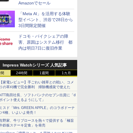
Amazonでセール
「Meta AI」を活用する体験
型イベント、渋谷で28日から
3日間限定開催
ドコモ・バイクシェアの障
害、原因はシステム移行 都
内は明日7日に復旧作業
Impress Watchシリーズ 人気記事
時間
24時間
1週間
1カ月
【家電レビュー】手ごわい雑草との戦い、コメ
リの草刈機で完全勝利 掃除機感覚で使えた
NTT島田社長、ソフトバンクのセブン出資に「d
ポイント使えるようにして」
ミスド「Mrs. GREEN APPLE」のコラボドーナ
ツ4種、いよいよ発売！
吉野家、牛リブロースを熱々で提供する「極旨
牛鉄板ステーキ定食」を発売