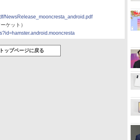
/pdf/NewsRelease_mooncresta_android.pdf
マーケット）
ils?id=hamster.android.mooncresta
トップページに戻る