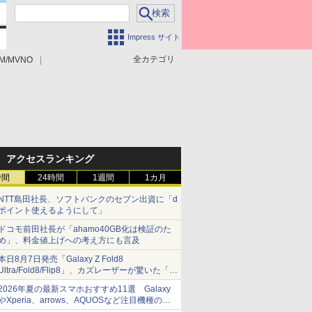
Impress サイト
全カテゴリ
M/MVNO
アクセスランキング
時間
24時間
1週間
1カ月
NTT島田社長、ソフトバンクのセブン出資に「d
ポイント使えるようにして」
ドコモ前田社長が「ahamo40GB化は検証のた
め」、料金値上げへの考え方にも言及
本日8月7日発売「Galaxy Z Fold8
Ultra/Fold8/Flip8」、カズレーザーが驚いた「そ
ば屋のメニュー並みの薄さ」
2026年夏の最新スマホおすすめ11選 Galaxy
やXperia、arrows、AQUOSなど注目機種の特
徴は