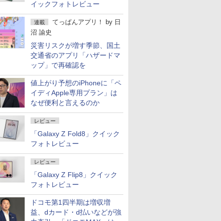
イックフォトレビュー
てっぱんアプリ！
by
日
連載
沼 諭史
災害リスクが増す季節、国土
交通省のアプリ「ハザードマ
ップ」で再確認を
値上がり予想のiPhoneに「ペ
イディApple専用プラン」は
なぜ便利と言えるのか
レビュー
「Galaxy Z Fold8」クイック
フォトレビュー
レビュー
「Galaxy Z Flip8」クイック
フォトレビュー
ドコモ第1四半期は増収増
益、dカード・d払いなどが強