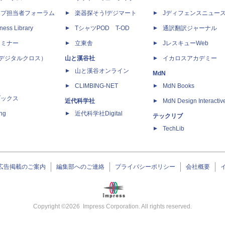
ップ担当者フォーラム
楽器探そう!デジマート
Jディフェンスニュー
ness Library
TシャツPOD T-OD
通訳翻訳ジャーナル
セミナー
立東舎
JレスキューWeb
 X（デジタルクロス）
山と溪谷社
イカロスアカデミー
山と溪谷オンライン
MdN
CLIMBING-NET
MdN Books
ブックス
近代科学社
MdN Design Interactiv
ing
近代科学社Digital
テックリブ
TechLib
広告掲載のご案内
編集部へのご連絡
プライバシーポリシー
会社概要
Copyright ©
2026
Impress Corporation. All rights reserved.