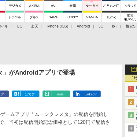
バイル
UQ
楽天
iPhone (iOS)
Android
5G
IoT
格安SI
アクセサリー
業界動向
法人向け
最新技術/その他
がAndroidアプリで登場
1
ェア
はてブ
note
LinkedIn
けのゲームアプリ「ムーンクレスタ」の配信を開始し
円で、当初は配信開始記念価格として120円で配信さ