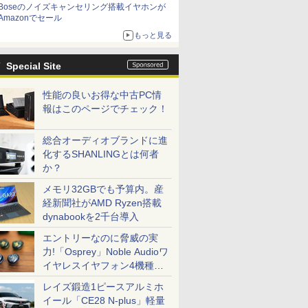
Boseのノイズキャンセリング搭載イヤホンが
Amazonでセール
もっと見る
Special Site
性能の良いお得な中古PC情
報はこのページでチェック！
総合オーディオブランドに進
化するSHANLINGとは何者
か？
メモリ32GBでも予算内。産
経新聞社がAMD Ryzen搭載
dynabookを2千台導入
エントリーなのに脅威の実
力!「Osprey」Noble Audioワ
イヤレスイヤフォン4機種を
一気に聴く
レイズ鍛造1ピースアルミホ
イール「CE28 N-plus」軽量