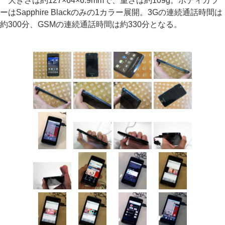
大きさは約127×64×6.9mmで、重さは約109g。ボディカラ
ーはSapphire Blackのみの1カラー展開。3Gの連続通話時間は
約300分、GSMの連続通話時間は約330分となる。