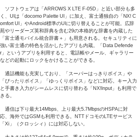
ソフトウェアは「ARROWS X LTE F-05D」と近い部分も多
く、UIは「docomo Palette UI」に加え、富士通独自の「NX! C
omfort UI」やAndroid標準のUIに切り替えることが可能。広辞
苑やリーダーズ英和辞典を含む29の本格的な辞書を内蔵した
「富士通モバイル統合辞書＋」も用意される。セキュリティに
強い富士通の特色を活かしたアプリも内蔵。「Data Defende
r」というアプリを利用すると、電話帳やメール、ギャラリー
などの起動にロックをかけることができる。
通話機能も充実しており、「スーパーはっきりボイス」や
「ぴったりボイス」「ゆっくりボイス」などに対応。キー入力
と手書き入力がシームレスに切り替わる「NX!Input」も利用で
きる。
通信は下り最大14Mbps、上り最大5.7MbpsのHSPAに対
応、海外ではGSMも利用できる。NTTドコモのLTEサービス
「Xi」（クロッシィ）には対応しない。