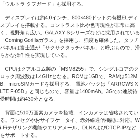
「ウルトラ タフガード」も採用する。
ディスプレイは約4.0インチ、800×480ドットの有機ELディ
スプレイを搭載する。コントラスト比や色再現性が非常に高
く、視野角も広い。GALAXY Sシリーズなどに採用されている
「Corning Gorillaガラス」を採用し、強度も確保した。タッチ
パネルは富士通が「サクサクタッチパネル」と呼ぶもので、滑
らかな操作性を実現している。
CPUはクアルコム製の「MSM8255」で、シングルコアのク
ロック周波数は1.4GHzとなる。ROMは1GBで、RAMは512M
B。microSIMカードを採用する。 電池パックは「ARROWS X
LTE F-05D」と同じもので、容量は1400mAh。3Gでの連続待
受時間は約430分となる。
背面に510万画素カメラを搭載。インカメラは省略されてい
る。ワンセグやおサイフケータイ、赤外線通信機能に対応。W
i-Fiテザリング機能やエリアメール、DLNAよびDTCP-IPなど
をサポートする。