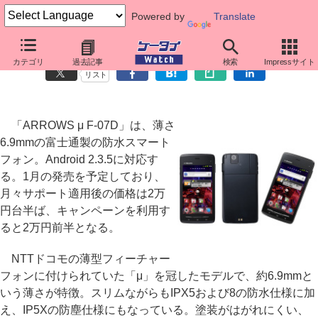
Powered by
Translate
薄型防水Androidスマートフォン「ARROWS μ F-07D」
カテゴリ
過去記事
検索
Impressサイト
リスト
「ARROWS μ F-07D」は、薄さ
6.9mmの富士通製の防水スマート
フォン。Android 2.3.5に対応す
る。1月の発売を予定しており、
月々サポート適用後の価格は2万
円台半ば、キャンペーンを利用す
ると2万円前半となる。
NTTドコモの薄型フィーチャー
フォンに付けられていた「μ」を冠したモデルで、約6.9mmと
いう薄さが特徴。スリムながらもIPX5および8の防水仕様に加
え、IP5Xの防塵仕様にもなっている。塗装がはがれにくい、