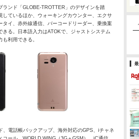
ンド「GLOBE-TROTTER」のデザインを踏
を実現しているほか、ウォーキングカウンター、エクサ
ータイ、赤外線通信、バーコードリーダー、乗換案
できる。日本語入力はATOKで、ジャストシステム
力も利用できる。
最
、電話帳バックアップ、海外対応のGPS、iチャネ
ール、WORLD WING（3G＋GSM）、iC通信、