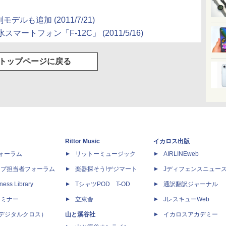
特別モデルも追加
(2011/7/21)
スマートフォン「F-12C」
(2011/5/16)
トップページに戻る
Rittor Music
イカロス出版
dフォーラム
リットーミュージック
AIRLINEweb
ップ担当者フォーラム
楽器探そう!デジマート
Jディフェンスニュー
ness Library
TシャツPOD T-OD
通訳翻訳ジャーナル
セミナー
立東舎
JレスキューWeb
 X（デジタルクロス）
山と溪谷社
イカロスアカデミー