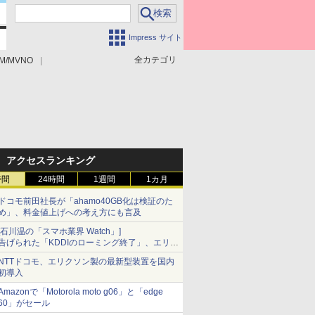
Impress サイト
全カテゴリ
M/MVNO
アクセスランキング
時間
24時間
1週間
1カ月
ドコモ前田社長が「ahamo40GB化は検証のた
め」、料金値上げへの考え方にも言及
[石川温の「スマホ業界 Watch」]
告げられた「KDDIのローミング終了」、エリア
マップの落とし穴と楽天モバイルの課題
NTTドコモ、エリクソン製の最新型装置を国内
初導入
Amazonで「Motorola moto g06」と「edge
60」がセール