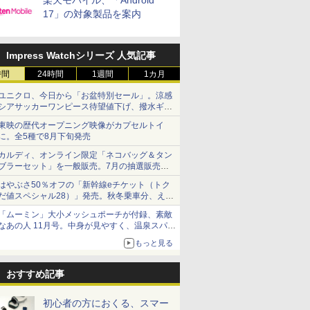
楽天モバイル、「Android
17」の対象製品を案内
Impress Watchシリーズ 人気記事
時間
24時間
1週間
1カ月
ユニクロ、今日から「お盆特別セール」。涼感
シアサッカーワンピース待望値下げ、撥水ギア
ショーツは1990円に
東映の歴代オープニング映像がカプセルトイ
に。全5種で8月下旬発売
カルディ、オンライン限定「ネコバッグ＆タン
ブラーセット」を一般販売。7月の抽選販売の
当選無効分
はやぶさ50％オフの「新幹線eチケット（トク
だ値スペシャル28）」発売。秋冬乗車分、えき
ねっと限定
「ムーミン」大小メッシュポーチが付録、素敵
なあの人 11月号。中身が見やすく、温泉スパに
も使える
もっと見る
おすすめ記事
初心者の方におくる、スマー