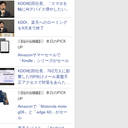
KDDI松田社長、「スマホを
軸にAIデバイス増やしたい」
KDDI、楽天へのローミング
を9月末で終了
本日のPICK
【セール情報】
UP
Amazonサマーセールで
「Kindle」シリーズがセール
KDDI松田社長、762万人に影
響したISP向けメール基盤不
正アクセスで対策をあらため
て説明
本日のPICK
【セール情報】
UP
Amazonで「Motorola moto
g06」と「edge 60」がセー
ル