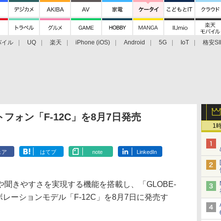
バイル
UQ
楽天
iPhone (iOS)
Android
5G
IoT
格安SI
アクセサリー
業界動向
法人向け
最新技術/その他
フォン「F-12C」を8月7日発売
1
ェア
はてブ
note
LinkedIn
聞きやすさを実現する機能を搭載し、「GLOBE-
ボレーションモデル「F-12C」を8月7日に発売す