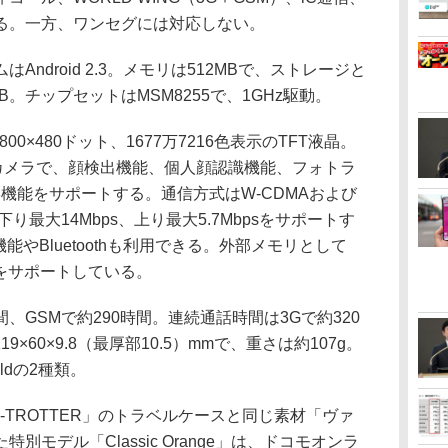
る。一方、ワンセグには対応しない。
droid 2.3。メモリは512MBで、ストレージと
。チップセットはMSM8255で、1GHz駆動。
0×480ドット、1677万7216色表示のTFT液晶。
Sカメラで、顔検出機能、個人顔認識機能、フォトラ
機能をサポートする。通信方式はW-CDMAおよび
り最大14Mbps、上り最大5.7Mbpsをサポートす
g/n）機能やBluetoothも利用できる。外部メモリとして
ードをサポートしている。
、GSMで約290時間。連続通話時間は3Gで約320
9×60×9.8（最厚部10.5）mmで、重さは約107g。
oldの2種類。
-TROTTER」のトラベルケースと同じ素材「ヴァ
モデル「Classic Orange」は、ドコモオンラ