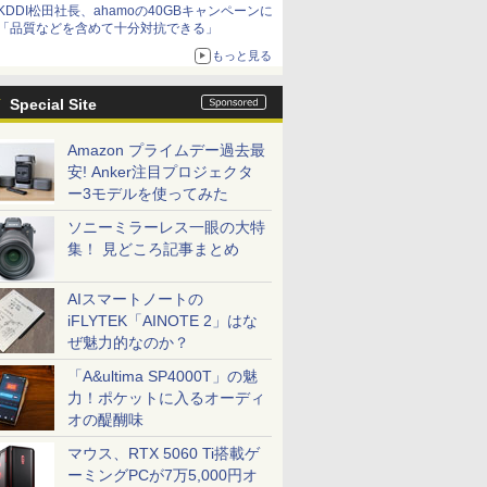
KDDI松田社長、ahamoの40GBキャンペーンに
「品質などを含めて十分対抗できる」
もっと見る
Special Site
Amazon プライムデー過去最
安! Anker注目プロジェクタ
ー3モデルを使ってみた
ソニーミラーレス一眼の大特
集！ 見どころ記事まとめ
AIスマートノートの
iFLYTEK「AINOTE 2」はな
ぜ魅力的なのか？
「A&ultima SP4000T」の魅
力！ポケットに入るオーディ
オの醍醐味
マウス、RTX 5060 Ti搭載ゲ
ーミングPCが7万5,000円オ