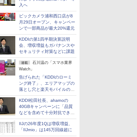
入へ
ビックカメラ浦和西口店が8
月29日オープン、キャンペー
ンで一部商品が最大20%還元
KDDIの第1四半期決算説明
会、増収増益もガバナンスや
セキュリティ対策などに課題
石川温の「スマホ業界
連載
Watch」
告げられた「KDDIのローミ
ング終了」、エリアマップの
落とし穴と楽天モバイルの課
題
KDDI松田社長、ahamoの
40GBキャンペーンに「品質
などを含めて十分対抗でき
る」
IIJの26年度1Qは増収増益、
「IIJmio」は145万回線超に