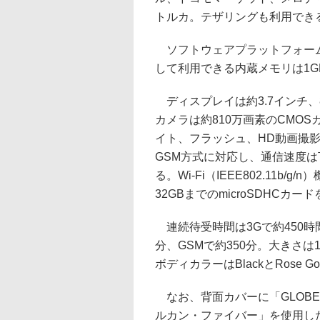
トルカ。テザリングも利用でき
ソフトウェアプラットフォームはAn
して利用できる内蔵メモリは1GB
ディスプレイは約3.7インチ、80
カメラは約810万画素のCMO
イト、フラッシュ、HD動画撮影
GSM方式に対応し、通信速度は下
る。Wi-Fi（IEEE802.11b/
32GBまでのmicroSDHCカ
連続待受時間は3Gで約450時間
分、GSMで約350分。大きさは11
ボディカラーはBlackとRose G
なお、背面カバーに「GLOBE
ルカン・ファイバー」を使用した特別