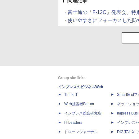
関連記事
・
富士通の「F-12C」発表会、
・
使いやすさにフォーカスした防水
Group site links
インプレスのビジネスWeb
Think IT
SmartGri
Web担当者Forum
ネットショ
インプレス総合研究所
Impress Busi
IT Leaders
インプレス
ドローンジャーナル
DIGITAL