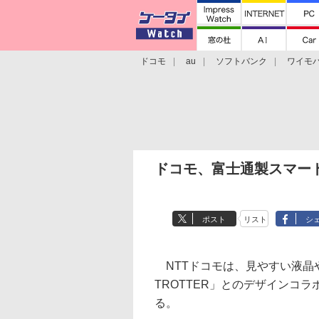
ドコモ
au
ソフトバンク
ワイモ
格安スマホ/SIMフリースマホ
周辺機器/
ドコモ、富士通製スマート
ポスト
リスト
シ
NTTドコモは、見やすい液晶や
TROTTER」とのデザインコラ
る。