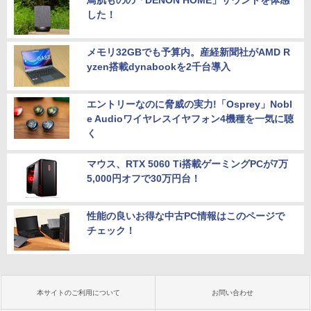
鳥肌ものの「DENON HOME」サウンドを体感
した！
メモリ32GBでも予算内。産経新聞社がAMD R
yzen搭載dynabookを2千台導入
エントリーなのに脅威の実力!「Osprey」Nobl
e Audioワイヤレスイヤフォン4機種を一気に聴
く
マウス、RTX 5060 Ti搭載ゲーミングPCが7万
5,000円オフで30万円台！
性能の良いお得な中古PC情報はこのページで
チェック！
本サイトのご利用について
お問い合わせ