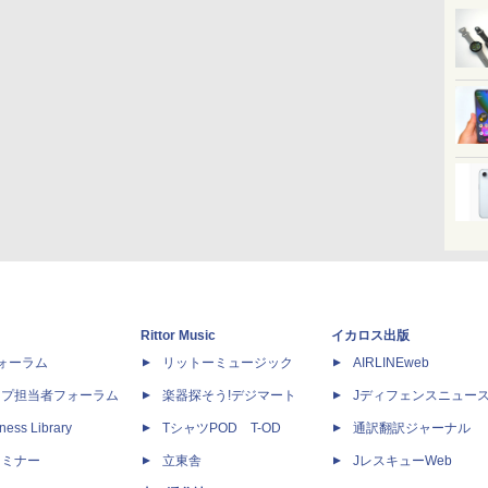
Rittor Music
イカロス出版
dフォーラム
リットーミュージック
AIRLINEweb
ップ担当者フォーラム
楽器探そう!デジマート
Jディフェンスニュー
ness Library
TシャツPOD T-OD
通訳翻訳ジャーナル
セミナー
立東舎
JレスキューWeb