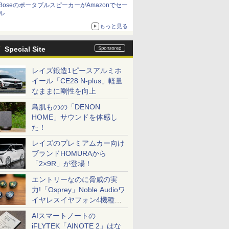
BoseのポータブルスピーカーがAmazonでセー
ル
もっと見る
Special Site
レイズ鍛造1ピースアルミホ
イール「CE28 N-plus」軽量
なままに剛性を向上
鳥肌ものの「DENON
HOME」サウンドを体感し
た！
レイズのプレミアムカー向け
ブランドHOMURAから
「2×9R」が登場！
エントリーなのに脅威の実
力!「Osprey」Noble Audioワ
イヤレスイヤフォン4機種を
一気に聴く
AIスマートノートの
iFLYTEK「AINOTE 2」はな