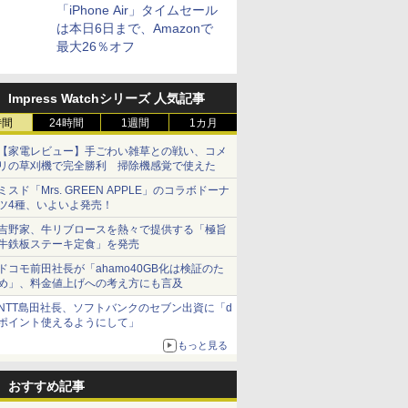
「iPhone Air」タイムセール
は本日6日まで、Amazonで
最大26％オフ
Impress Watchシリーズ 人気記事
時間
24時間
1週間
1カ月
【家電レビュー】手ごわい雑草との戦い、コメ
リの草刈機で完全勝利 掃除機感覚で使えた
ミスド「Mrs. GREEN APPLE」のコラボドーナ
ツ4種、いよいよ発売！
吉野家、牛リブロースを熱々で提供する「極旨
牛鉄板ステーキ定食」を発売
ドコモ前田社長が「ahamo40GB化は検証のた
め」、料金値上げへの考え方にも言及
NTT島田社長、ソフトバンクのセブン出資に「d
ポイント使えるようにして」
もっと見る
おすすめ記事