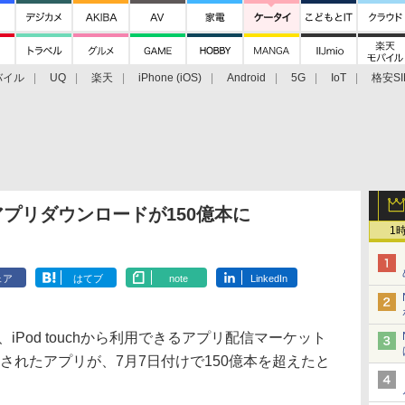
バイル
UQ
楽天
iPhone (iOS)
Android
5G
IoT
格安SI
アクセサリー
業界動向
法人向け
最新技術/その他
、アプリダウンロードが150億本に
1
ェア
はてブ
note
LinkedIn
d、iPod touchから利用できるアプリ配信マーケット
ードされたアプリが、7月7日付けで150億本を超えたと