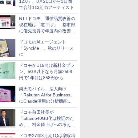
12.0」、8月21日から3日間
で合計113組のアーティスト
NTTドコモ、通信品質改善の
現在地は「道半ば」 都市部
に優先投資で年度内の改善目
指す
ドコモのAIエージェント
「SyncMe」、秋のリリース
に
ドコモがU15向け新料金プラ
ン、5GB以下なら月額2508
円で1年目は858円から
楽天モバイル、法人向け
「Rakuten AI for Business」
にClaude活用の分析機能な
どを追加
ドコモ前田社長が
「ahamo40GB化は検証のた
め」、料金値上げへの考え方
にも言及
ドコモ27年3月期1Qは増収増