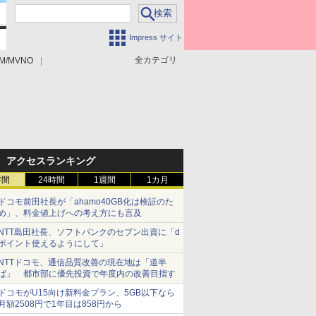
Impress サイト
全カテゴリ
M/MVNO
アクセスランキング
時間
24時間
1週間
1カ月
ドコモ前田社長が「ahamo40GB化は検証のた
め」、料金値上げへの考え方にも言及
NTT島田社長、ソフトバンクのセブン出資に「d
ポイント使えるようにして」
NTTドコモ、通信品質改善の現在地は「道半
ば」 都市部に優先投資で年度内の改善目指す
ドコモがU15向け新料金プラン、5GB以下なら
月額2508円で1年目は858円から