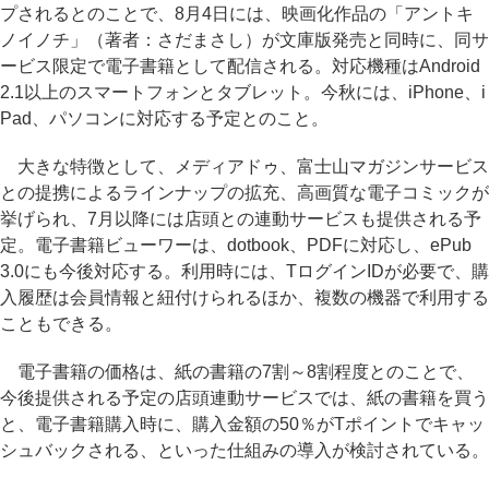
プされるとのことで、8月4日には、映画化作品の「アントキ
ノイノチ」（著者：さだまさし）が文庫版発売と同時に、同サ
ービス限定で電子書籍として配信される。対応機種はAndroid
2.1以上のスマートフォンとタブレット。今秋には、iPhone、i
Pad、パソコンに対応する予定とのこと。
大きな特徴として、メディアドゥ、富士山マガジンサービス
との提携によるラインナップの拡充、高画質な電子コミックが
挙げられ、7月以降には店頭との連動サービスも提供される予
定。電子書籍ビューワーは、dotbook、PDFに対応し、ePub
3.0にも今後対応する。利用時には、TログインIDが必要で、購
入履歴は会員情報と紐付けられるほか、複数の機器で利用する
こともできる。
電子書籍の価格は、紙の書籍の7割～8割程度とのことで、
今後提供される予定の店頭連動サービスでは、紙の書籍を買う
と、電子書籍購入時に、購入金額の50％がTポイントでキャッ
シュバックされる、といった仕組みの導入が検討されている。