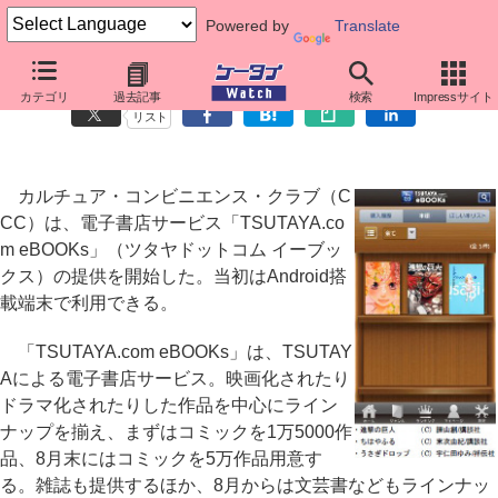
Powered by
Translate
リアル店舗との連携も視野、「TSUTAYA.com eBOOKs」
カテゴリ
過去記事
検索
Impressサイト
リスト
カルチュア・コンビニエンス・クラブ（C
CC）は、電子書店サービス「TSUTAYA.co
m eBOOKs」（ツタヤドットコム イーブッ
クス）の提供を開始した。当初はAndroid搭
載端末で利用できる。
「TSUTAYA.com eBOOKs」は、TSUTAY
Aによる電子書店サービス。映画化されたり
ドラマ化されたりした作品を中心にライン
ナップを揃え、まずはコミックを1万5000作
品、8月末にはコミックを5万作品用意す
る。雑誌も提供するほか、8月からは文芸書などもラインナッ