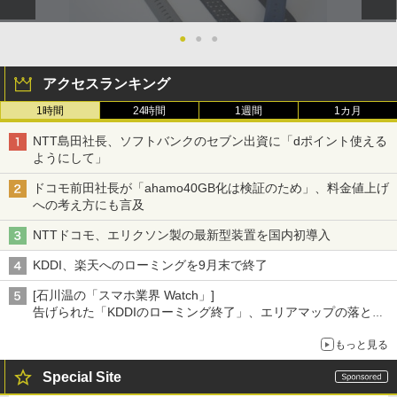
●
●
●
アクセスランキング
1時間
24時間
1週間
1カ月
NTT島田社長、ソフトバンクのセブン出資に「dポイント使える
ようにして」
ドコモ前田社長が「ahamo40GB化は検証のため」、料金値上げ
への考え方にも言及
NTTドコモ、エリクソン製の最新型装置を国内初導入
KDDI、楽天へのローミングを9月末で終了
[石川温の「スマホ業界 Watch」]
告げられた「KDDIのローミング終了」、エリアマップの落とし
穴と楽天モバイルの課題
もっと見る
Special Site