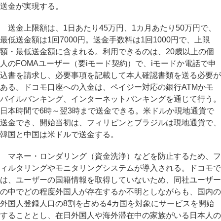
送金が実現する。
送金上限額は、1日あたり45万円、1カ月あたり50万円で、
最低送金額は1回7000円。送金手数料は1回1000円で、上限
額・最低送金額に含まれる。利用できるのは、20歳以上の個
人のFOMAユーザー（要iモード契約）で、iモードか電話で申
込書を請求し、必要事項を記載して本人確認書類を送る必要が
ある。ドコモ口座への入金は、ペイジー対応の銀行ATMかモ
バイルバンキング、インターネットバンキングを通じて行う。
日本時間で6時～翌3時まで送金できる。米ドルか現地通貨で
送金でき、開始当初は、フィリピンとブラジルは現地通貨で、
韓国と中国は米ドルで送金する。
マネー・ロンダリング（資金洗浄）などを防止するため、フ
ィルタリングやモニタリングシステムが導入される。ドコモで
は、ユーザーの国籍情報を取得していないため、同社ユーザー
の中でどの程度外国人が存在するか不明としながらも、国内の
外国人登録人口の8割を占める4カ国を対象にサービスを開始
することとし、在日外国人や海外滞在中の家族がいる日本人の