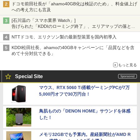
ドコモ前田社長が「ahamo40GB化は検証のため」、料金値上げ
への考え方にも言及
[石川温の「スマホ業界 Watch」]
告げられた「KDDIのローミング終了」、エリアマップの落とし
穴と楽天モバイルの課題
NTTドコモ、エリクソン製の最新型装置を国内初導入
KDDI松田社長、ahamoの40GBキャンペーンに「品質などを含
めて十分対抗できる」
もっと見る
Special Site
マウス、RTX 5060 Ti搭載ゲーミングPCが7万
5,000円オフで30万円台！
鳥肌ものの「DENON HOME」サウンドを体感
した！
メモリ32GBでも予算内。産経新聞社がAMD R