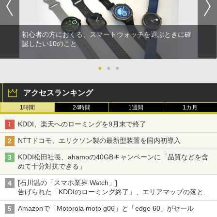
初心者の方におくる、スマートウォッチを選ぶときに確
認したい10のこと
●
●
●
アクセスランキング
1時間
24時間
1週間
1カ月
KDDI、楽天へのローミングを9月末で終了
NTTドコモ、エリクソン製の最新型装置を国内初導入
KDDI松田社長、ahamoの40GBキャンペーンに「品質などを含
めて十分対抗できる」
[石川温の「スマホ業界 Watch」]
告げられた「KDDIのローミング終了」、エリアマップの落とし
穴と楽天モバイルの課題
Amazonで「Motorola moto g06」と「edge 60」がセール