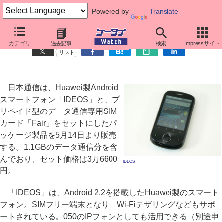
Powered by
Translate
日本通信、Android端末「IDEOS」とプリペイドSIMをセット販売
カテゴリ
過去記事
検索
Impressサイト
リスト
日本通信は、Huawei製Android
スマートフォン「IDEOS」と、プ
リペイド型のデータ通信専用SIM
カード「Fair」をセットにしたパ
ッケージ製品を5月14日より販売
する。1.1GBのデータ通信分を含
んでおり、セット価格は3万6600
IDEOS
円。
「IDEOS」は、Android 2.2を搭載したHuawei製のスマート
フォン。SIMフリー端末となり、Wi-Fiテザリングなどもサポ
ートされている。050のIPフォンとしても活用できる（別途申