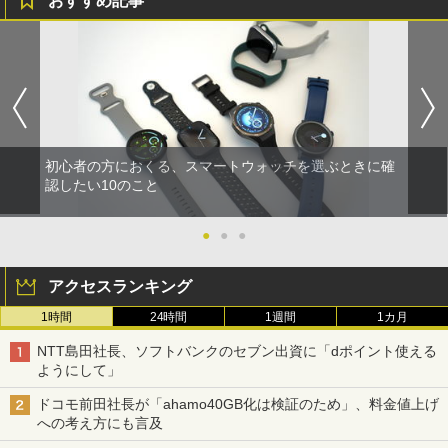
おすすめ記事
初心者の方におくる、スマートウォッチを選ぶときに確
認したい10のこと
●
●
●
アクセスランキング
1時間
24時間
1週間
1カ月
NTT島田社長、ソフトバンクのセブン出資に「dポイント使える
ようにして」
ドコモ前田社長が「ahamo40GB化は検証のため」、料金値上げ
への考え方にも言及