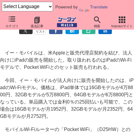
Powered by
Translate
イー・モバイルが法人向けにiPad販売、Pocket WiFiとのセットも
カテゴリ
過去記事
検索
Impressサイト
リスト
イー・モバイルは、米Appleと販売代理店契約を結び、法人
向けにiPadの販売を開始した。取り扱われるのはiPadのWi-Fi
モデルで、Pocket WiFiとのセット販売も行われる。
今回、イー・モバイルが法人向けに販売を開始したのは、iP
adのWi-Fiモデル。価格は、iPad単体では16GBモデルが4万88
00円、32GBモデルが5万8800円、64GBモデルが6万8800円と
なっている。単品購入では金利0％の25回払いも可能で、この
場合は16GBモデルが月1952円、32GBモデルが月2352円、64
GBモデルが月2752円。
モバイルWi-Fiルーターの「Pocket WiFi」（D25HW）との