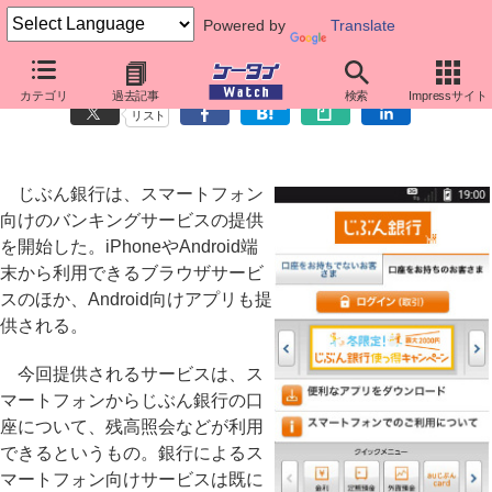
Powered by
Translate
じぶん銀行、照会・取引ができるiPhone/Android向けサービス
カテゴリ
過去記事
検索
Impressサイト
リスト
じぶん銀行は、スマートフォン
向けのバンキングサービスの提供
を開始した。iPhoneやAndroid端
末から利用できるブラウザサービ
スのほか、Android向けアプリも提
供される。
今回提供されるサービスは、ス
マートフォンからじぶん銀行の口
座について、残高照会などが利用
できるというもの。銀行によるス
マートフォン向けサービスは既に