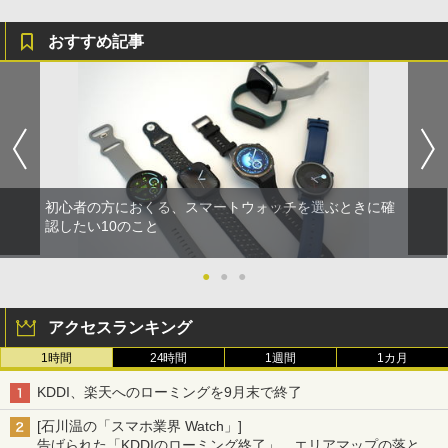
おすすめ記事
初心者の方におくる、スマートウォッチを選ぶときに確
認したい10のこと
●
●
●
アクセスランキング
1時間
24時間
1週間
1カ月
KDDI、楽天へのローミングを9月末で終了
[石川温の「スマホ業界 Watch」]
告げられた「KDDIのローミング終了」、エリアマップの落とし