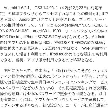
Android 1.6/2.1、iOS3.1/4.0/4.1（4.2は12月22日に対応予
定）の標準ブラウザからアクセスすればこれらの機能が利用で
きるほか、Android向けアプリも用意される。ブラウザサービ
スの推奨機種として、NTTドコモのXperiaやLYNX SH-10B、L
YNX 3D SH-03C、auのIS01、IS03、ソフトバンクモバイルの
HTC Desire、iPhone 3G/3GS/4Gが挙げられている。Android
向けアプリの対応機種はIS03。推奨OSや動作確認済み機種は
順次拡大される見込み。3G回線だけではなく、Wi-Fi経由でア
クセスした場合も利用でき、iPod touchのような端末でも利用
できる。当初、アプリ版が利用できるのはIS03となる。
開発にあたって、勝木氏は「（銀行だからこその）セキュリ
ティと操作性の両立が工夫のポイントだった」と語る。アプリ
版では初期設定で生年月日やパソコン向けバンキングサービス
のパスワードなどの入力を求め、その初期設定をすれば次回以
降の起動時には4桁のパスワードで照会のみ可能となる。取引
を実際に行うには、アプリからブラウザサービスで遷移して、
ログインする形となる。初期設定で、ユーザーが口座開設者本