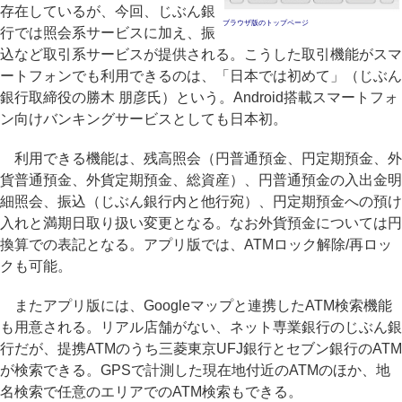
存在しているが、今回、じぶん銀
ブラウザ版のトップページ
行では照会系サービスに加え、振
込など取引系サービスが提供される。こうした取引機能がスマ
ートフォンでも利用できるのは、「日本では初めて」（じぶん
銀行取締役の勝木 朋彦氏）という。Android搭載スマートフォ
ン向けバンキングサービスとしても日本初。
利用できる機能は、残高照会（円普通預金、円定期預金、外
貨普通預金、外貨定期預金、総資産）、円普通預金の入出金明
細照会、振込（じぶん銀行内と他行宛）、円定期預金への預け
入れと満期日取り扱い変更となる。なお外貨預金については円
換算での表記となる。アプリ版では、ATMロック解除/再ロッ
クも可能。
またアプリ版には、Googleマップと連携したATM検索機能
も用意される。リアル店舗がない、ネット専業銀行のじぶん銀
行だが、提携ATMのうち三菱東京UFJ銀行とセブン銀行のATM
が検索できる。GPSで計測した現在地付近のATMのほか、地
名検索で任意のエリアでのATM検索もできる。