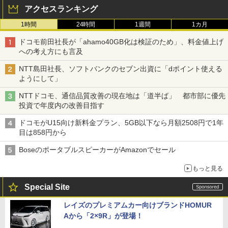
アクセスランキング
1時間
24時間
1週間
1カ月
ドコモ前田社長が「ahamo40GB化は検証のため」、料金値上げ
への考え方にも言及
NTT島田社長、ソフトバンクのセブン出資に「dポイント使える
ようにして」
NTTドコモ、通信品質改善の現在地は「道半ば」 都市部に優先
投資で年度内の改善目指す
ドコモがU15向け新料金プラン、5GB以下なら月額2508円で1年
目は858円から
BoseのポータブルスピーカーがAmazonでセール
もっと見る
Special Site
レイズのプレミアムカー向けブランドHOMUR
Aから「2×9R」が登場！