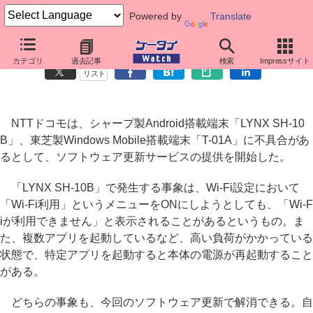
Powered by
Translate
ドコモの「LYNX SH-10B」「T-01A」でソフト更新
カテゴリ
過去記事
検索
Impressサイト
リスト
NTTドコモは、シャープ製Android搭載端末「LYNX SH-10
B」、東芝製Windows Mobile搭載端末「T-01A」に不具合があ
るとして、ソフトウェア更新サービスの提供を開始した。
「LYNX SH-10B」で発生する事象は、Wi-Fi設定において
「Wi-Fi利用」というメニューをONにしようとしても、「Wi-F
iが利用できません」と表示されることがあるというもの。ま
た、複数アプリを起動しているなど、高い負荷がかかっている
状態で、特定アプリを起動すると本体の電源が再起動すること
がある。
どちらの事象も、今回のソフトウェア更新で解消できる。自