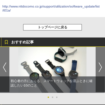
http://www.nttdocomo.co.jp/support/utilization/software_update/list
/t01a/
トップページに戻る
おすすめ記事
初心者の方におくる、スマートウォッチを選ぶときに確
認したい10のこと
●
●
●