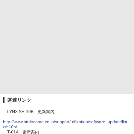
関連リンク
LYNX SH-10B 更新案内
http://www.nttdocomo.co.jp/support/utilization/software_update/list
/sh10b/
T-01A 更新案内