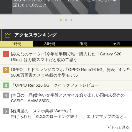
認したい10のこと
●
●
●
アクセスランキング
1時間
24時間
1週間
1カ月
[みんなのケータイ]今年前半期で唯一購入した「Galaxy S26
Ultra」は万能スマホだと改めて思う
OPPO、ミドルレンジスマホ「OPPO Reno16 5G」発表 4つの
5000万画素カメラ搭載の小型モデル
「OPPO Reno16 5G」クイックフォトレビュー
[本日の一品]黄色い文字盤とスマイル窓が楽しい国内未発売の
CASIO「AMW-880D」
[石川温の「スマホ業界 Watch」]
告げられた「KDDIのローミング終了」、エリアマップの落とし
穴と楽天モバイルの課題
もっと見る