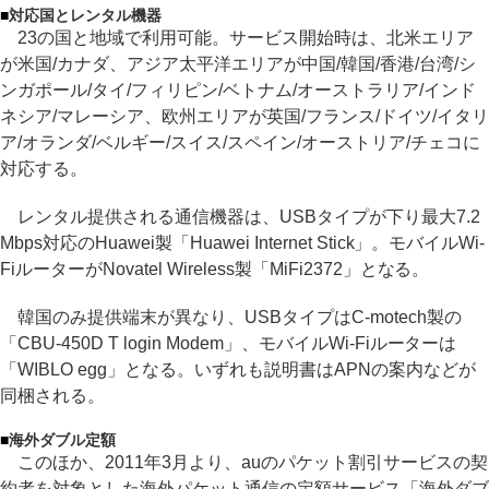
■
対応国とレンタル機器
23の国と地域で利用可能。サービス開始時は、北米エリア
が米国/カナダ、アジア太平洋エリアが中国/韓国/香港/台湾/シ
ンガポール/タイ/フィリピン/ベトナム/オーストラリア/インド
ネシア/マレーシア、欧州エリアが英国/フランス/ドイツ/イタリ
ア/オランダ/ベルギー/スイス/スペイン/オーストリア/チェコに
対応する。
レンタル提供される通信機器は、USBタイプが下り最大7.2
Mbps対応のHuawei製「Huawei Internet Stick」。モバイルWi-
FiルーターがNovatel Wireless製「MiFi2372」となる。
韓国のみ提供端末が異なり、USBタイプはC-motech製の
「CBU-450D T login Modem」、モバイルWi-Fiルーターは
「WIBLO egg」となる。いずれも説明書はAPNの案内などが
同梱される。
■
海外ダブル定額
このほか、2011年3月より、auのパケット割引サービスの契
約者を対象とした海外パケット通信の定額サービス「海外ダブ