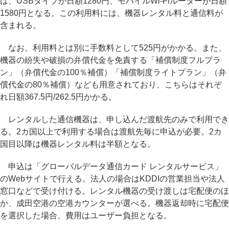
は、USBタイプが日額1280円、モバイルWi-Fiルーターが日額
1580円となる。この利用料には、機器レンタル料と通信料が
含まれる。
なお、利用料とは別に手数料として525円がかかる。また、
機器の紛失や破損の弁償代金を免責する「補償制度フルプラ
ン」（弁償代金の100％補償）「補償制度ライトプラン」（弁
償代金の80％補償）なども用意されており、こちらはそれぞ
れ日額367.5円/262.5円かかる。
レンタルした通信機器は、申し込んだ渡航先のみで利用でき
る。2カ国以上で利用する場合は渡航先毎に申込が必要。2カ
国目以降は機器レンタル料は半額となる。
申込は「グローバルデータ通信カード レンタルサービス」
のWebサイトで行える。法人の場合はKDDIの営業担当や法人
窓口などで受け付ける。レンタル機器の受け渡しは宅配便のほ
か、成田空港の空港カウンターが選べる。機器返却時に宅配便
を選択した場合、費用はユーザー負担となる。