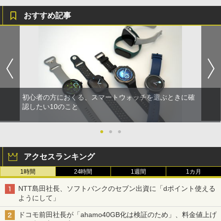
おすすめ記事
初心者の方におくる、スマートウォッチを選ぶときに確
認したい10のこと
●
●
●
アクセスランキング
1時間
24時間
1週間
1カ月
NTT島田社長、ソフトバンクのセブン出資に「dポイント使える
ようにして」
ドコモ前田社長が「ahamo40GB化は検証のため」、料金値上げ