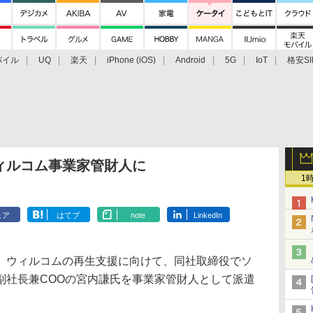
バイル
UQ
楽天
iPhone (iOS)
Android
5G
IoT
格安SI
アクセサリー
業界動向
法人向け
最新技術/その他
ィルコム事業家管財人に
1
ェア
はてブ
note
LinkedIn
ウィルコムの再生支援に向けて、同社取締役でソ
副社長兼COOの宮内謙氏を事業家管財人として派遣