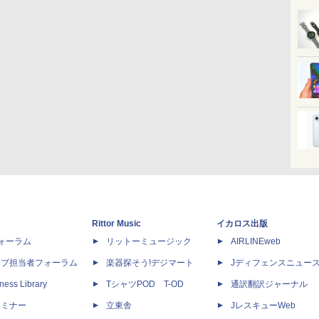
Rittor Music
イカロス出版
dフォーラム
リットーミュージック
AIRLINEweb
ップ担当者フォーラム
楽器探そう!デジマート
Jディフェンスニュー
ness Library
TシャツPOD T-OD
通訳翻訳ジャーナル
セミナー
立東舎
JレスキューWeb