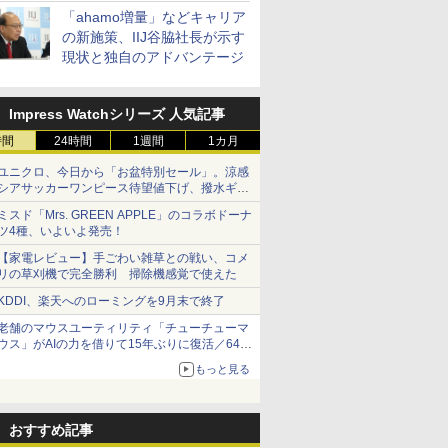
「ahamo増量」などキャリア
の新施策、IIJ谷脇社長が示す
現状と独自のアドバンテージ
Impress Watchシリーズ 人気記事
時間
24時間
1週間
1カ月
ユニクロ、今日から「お盆特別セール」。涼感
シアサッカーワンピース待望値下げ、撥水ギア
ショーツは1990円に
ミスド「Mrs. GREEN APPLE」のコラボドーナ
ツ4種、いよいよ発売！
【家電レビュー】手ごわい雑草との戦い、コメ
リの草刈機で完全勝利 掃除機感覚で使えた
KDDI、楽天へのローミングを9月末で終了
老舗のマウスユーティリティ「チューチューマ
ウス」がAIの力を借りて15年ぶりに復活／64bit
化、Windows 10/11、「Chrome」も走り回
もっと見る
る。復活記念で2026年末まで500円
おすすめ記事