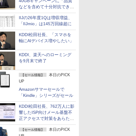
40GBキャンペーンに「品質
などを含めて十分対抗でき
る」
IIJの26年度1Qは増収増益、
「IIJmio」は145万回線超に
KDDI松田社長、「スマホを
軸にAIデバイス増やしたい」
KDDI、楽天へのローミング
を9月末で終了
本日のPICK
【セール情報】
UP
Amazonサマーセールで
「Kindle」シリーズがセール
KDDI松田社長、762万人に影
響したISP向けメール基盤不
正アクセスで対策をあらため
て説明
本日のPICK
【セール情報】
UP