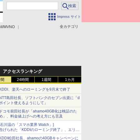
Impress サイト
全カテゴリ
M/MVNO
アクセスランキング
時間
24時間
1週間
1カ月
KDDI、楽天へのローミングを9月末で終了
NTT島田社長、ソフトバンクのセブン出資に「d
ポイント使えるようにして」
ドコモ前田社長が「ahamo40GB化は検証のた
め」、料金値上げへの考え方にも言及
[石川温の「スマホ業界 Watch」]
告げられた「KDDIのローミング終了」、エリア
マップの落とし穴と楽天モバイルの課題
KDDI松田社長、ahamoの40GBキャンペーンに