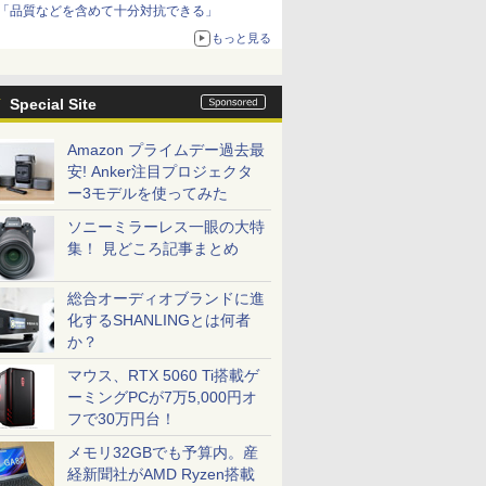
「品質などを含めて十分対抗できる」
もっと見る
Special Site
Amazon プライムデー過去最
安! Anker注目プロジェクタ
ー3モデルを使ってみた
ソニーミラーレス一眼の大特
集！ 見どころ記事まとめ
総合オーディオブランドに進
化するSHANLINGとは何者
か？
マウス、RTX 5060 Ti搭載ゲ
ーミングPCが7万5,000円オ
フで30万円台！
メモリ32GBでも予算内。産
経新聞社がAMD Ryzen搭載