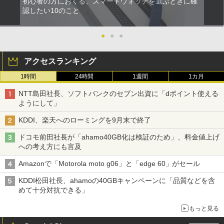
初心者の方におくる、スマートウォッチを選ぶときに確
認したい10のこと
●
●
●
アクセスランキング
1時間
24時間
1週間
1カ月
NTT島田社長、ソフトバンクのセブン出資に「dポイント使える
ようにして」
KDDI、楽天へのローミングを9月末で終了
ドコモ前田社長が「ahamo40GB化は検証のため」、料金値上げ
への考え方にも言及
Amazonで「Motorola moto g06」と「edge 60」がセール
KDDI松田社長、ahamoの40GBキャンペーンに「品質などを含
めて十分対抗できる」
もっと見る