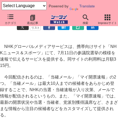
Powered by
Translate
NHKの携帯サイトで参議院選挙「当確メール」配信
カテゴリ
過去記事
検索
Impressサイト
リスト
NHKグローバルメディアサービスは、携帯向けサイト「NH
Kニュース＆スポーツ」にて、7月11日の参議院選挙の模様を
速報で伝えるサービスを提供する。同サイトの利用料は月額3
15円。
今回配信されるのは、「当確メール」「マイ開票速報」の2
つ。「当確メール」は最大10人までの候補者をあらかじめ登
録することで、NHKの当選・当確速報が入り次第、メールで
情報が配信されるというもの。また、「マイ開票速報」では、
最新の開票状況や当選・当確者、党派別獲得議席など、さまざ
まな情報から注目の候補者などをカスタマイズして提供され
る。