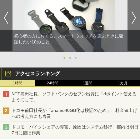
初心者の方におくる、スマートウォッチを選ぶときに確
認したい10のこと
●
●
●
アクセスランキング
1時間
24時間
1週間
1カ月
NTT島田社長、ソフトバンクのセブン出資に「dポイント使える
ようにして」
ドコモ前田社長が「ahamo40GB化は検証のため」、料金値上げ
への考え方にも言及
ドコモ・バイクシェアの障害、原因はシステム移行 都内は明日
7日に復旧作業