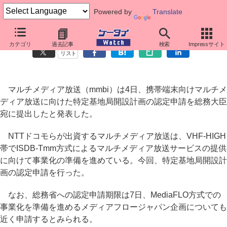
Powered by
Translate
mmbi、総務大臣に基地局開設計画を提出
カテゴリ
過去記事
検索
Impressサイト
リスト
マルチメディア放送（mmbi）は4日、携帯端末向けマルチメ
ディア放送に向けた特定基地局開設計画の認定申請を総務大臣
宛に提出したと発表した。
NTTドコモらが出資するマルチメディア放送は、VHF-HIGH
帯でISDB-Tmm方式によるマルチメディア放送サービスの提供
に向けて事業化の準備を進めている。今回、特定基地局開設計
画の認定申請を行った。
なお、総務省への認定申請期限は7日、MediaFLO方式での
事業化を準備を進めるメディアフロージャパン企画についても
近く申請するとみられる。