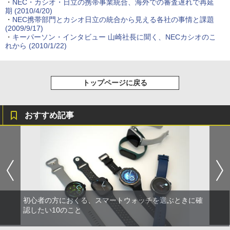
・
NEC・カシオ・日立の携帯事業統合、海外での審査遅れで再延
期
(2010/4/20)
・
NEC携帯部門とカシオ日立の統合から見える各社の事情と課題
(2009/9/17)
・
キーパーソン・インタビュー
山崎社長に聞く、NECカシオのこ
れから
(2010/1/22)
トップページに戻る
おすすめ記事
初心者の方におくる、スマートウォッチを選ぶときに確
認したい10のこと