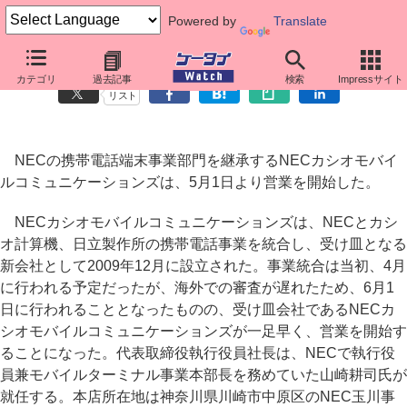
Powered by
Translate
NECカシオモバイルが営業開始、カシオ日立との統合は予定通りに
カテゴリ
過去記事
検索
Impressサイト
リスト
NECの携帯電話端末事業部門を継承するNECカシオモバイ
ルコミュニケーションズは、5月1日より営業を開始した。
NECカシオモバイルコミュニケーションズは、NECとカシ
オ計算機、日立製作所の携帯電話事業を統合し、受け皿となる
新会社として2009年12月に設立された。事業統合は当初、4月
に行われる予定だったが、海外での審査が遅れたため、6月1
日に行われることとなったものの、受け皿会社であるNECカ
シオモバイルコミュニケーションズが一足早く、営業を開始す
ることになった。代表取締役執行役員社長は、NECで執行役
員兼モバイルターミナル事業本部長を務めていた山崎耕司氏が
就任する。本店所在地は神奈川県川崎市中原区のNEC玉川事