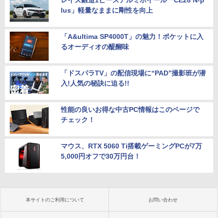
レイズ鍛造1ピースアルミホイール「CE28 N-p
lus」軽量なままに剛性を向上
「A&ultima SP4000T」の魅力！ポケットに入
るオーディオの醍醐味
「ドスパラTV」の配信現場に“PAD”撮影班が潜
入!人気の秘訣に迫る!!
性能の良いお得な中古PC情報はこのページで
チェック！
マウス、RTX 5060 Ti搭載ゲーミングPCが7万
5,000円オフで30万円台！
本サイトのご利用について
お問い合わせ