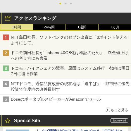
●
●
●
アクセスランキング
1時間
24時間
1週間
1カ月
NTT島田社長、ソフトバンクのセブン出資に「dポイント使える
ようにして」
ドコモ前田社長が「ahamo40GB化は検証のため」、料金値上げ
への考え方にも言及
ドコモ・バイクシェアの障害、原因はシステム移行 都内は明日
7日に復旧作業
NTTドコモ、通信品質改善の現在地は「道半ば」 都市部に優先
投資で年度内の改善目指す
BoseのポータブルスピーカーがAmazonでセール
もっと見る
Special Site