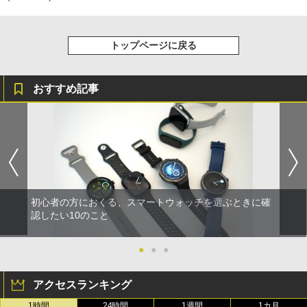
トップページに戻る
おすすめ記事
初心者の方におくる、スマートウォッチを選ぶときに確
認したい10のこと
●
●
●
アクセスランキング
1時間
24時間
1週間
1カ月