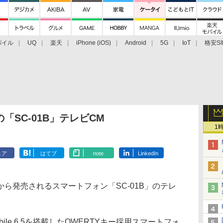
バイル
UQ
楽天
iPhone (iOS)
Android
5G
IoT
格安SI
アクセサリー
業界動向
法人向け
最新技術/その他
SC-01B」テレビCM
1
ェア
はてブ
note
LinkedIn
ら発売されるスマートフォン「SC-01B」のテレ
obile 6.5を搭載したQWERTYキー採用スマートフォ