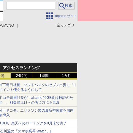
Impress サイト
全カテゴリ
M/MVNO
アクセスランキング
時間
24時間
1週間
1カ月
NTT島田社長、ソフトバンクのセブン出資に「d
ポイント使えるようにして」
ドコモ前田社長が「ahamo40GB化は検証のた
め」、料金値上げへの考え方にも言及
NTTドコモ、エリクソン製の最新型装置を国内
初導入
KDDI、楽天へのローミングを9月末で終了
[石川温の「スマホ業界 Watch」]