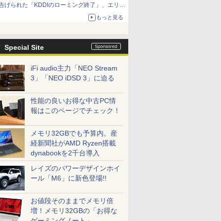
告げられた「KDDIのローミング終了」、エリア
マップの落とし穴と楽天モバイルの課題
もっと見る
Special Site
iFi audio主力「NEO Stream
3」「NEO iDSD 3」に迫る
性能の良いお得な中古PC情
報はこのページでチェック！
メモリ32GBでも予算内。産
経新聞社がAMD Ryzen搭載
dynabookを2千台導入
レイズのパワーデザインホイ
ール「M6」に新色登場!!
お値段そのままでメモリ倍
増！メモリ32GBの「お得な
ゲーミングノート」