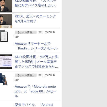
KDDI松田社長、「スマホを
軸にAIデバイス増やしたい」
KDDI、楽天へのローミング
を9月末で終了
本日のPICK
【セール情報】
UP
Amazonサマーセールで
「Kindle」シリーズがセール
KDDI松田社長、762万人に影
響したISP向けメール基盤不
正アクセスで対策をあらため
て説明
本日のPICK
【セール情報】
UP
Amazonで「Motorola moto
g06」と「edge 60」がセー
ル
楽天モバイル、「Android