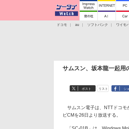
ドコモ
au
ソフトバンク
ワイモ
格安スマホ/SIMフリースマホ
周辺機器/
サムスン、坂本龍一起用の「
ポスト
リスト
シ
サムスン電子は、NTTドコモか
ビCMを26日より放送する。
「SC-01B」は、Windows M