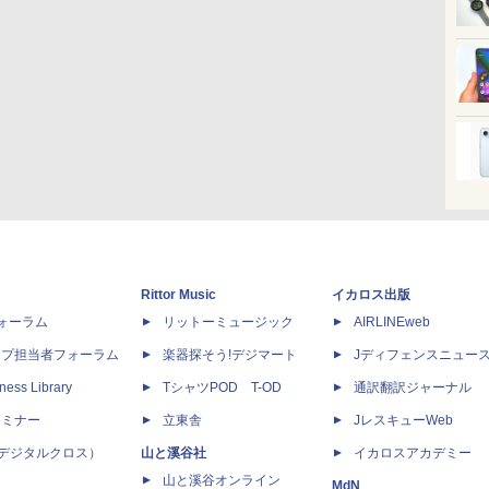
Rittor Music
イカロス出版
dフォーラム
リットーミュージック
AIRLINEweb
ップ担当者フォーラム
楽器探そう!デジマート
Jディフェンスニュー
ness Library
TシャツPOD T-OD
通訳翻訳ジャーナル
セミナー
立東舎
JレスキューWeb
 X（デジタルクロス）
山と溪谷社
イカロスアカデミー
山と溪谷オンライン
MdN