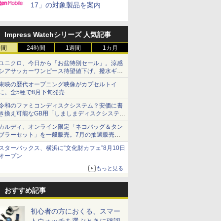
17」の対象製品を案内
Impress Watchシリーズ 人気記事
時間
24時間
1週間
1カ月
ユニクロ、今日から「お盆特別セール」。涼感
シアサッカーワンピース待望値下げ、撥水ギア
ショーツは1990円に
東映の歴代オープニング映像がカプセルトイ
に。全5種で8月下旬発売
令和のファミコンディスクシステム？安価に書
き換え可能なGB用「しましまディスクシステ
ム」
カルディ、オンライン限定「ネコバッグ＆タン
ブラーセット」を一般販売。7月の抽選販売の
当選無効分
スターバックス、横浜に“文化財カフェ”8月10日
オープン
もっと見る
おすすめ記事
初心者の方におくる、スマー