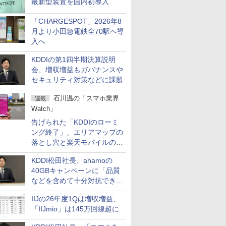
最新型装置を国内初導入
「CHARGESPOT」2026年8
月より小田急電鉄全70駅へ導
入へ
KDDIの第1四半期決算説明
会、増収増益もガバナンスや
セキュリティ対策などに課題
石川温の「スマホ業界
連載
Watch」
告げられた「KDDIのローミ
ング終了」、エリアマップの
落とし穴と楽天モバイルの課
題
KDDI松田社長、ahamoの
40GBキャンペーンに「品質
などを含めて十分対抗でき
る」
IIJの26年度1Qは増収増益、
「IIJmio」は145万回線超に