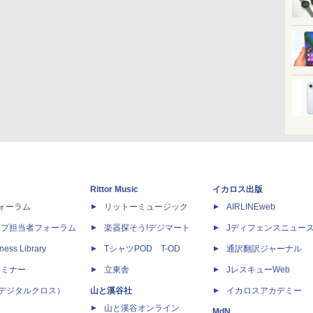
Rittor Music
イカロス出版
dフォーラム
リットーミュージック
AIRLINEweb
ップ担当者フォーラム
楽器探そう!デジマート
Jディフェンスニュー
ness Library
TシャツPOD T-OD
通訳翻訳ジャーナル
セミナー
立東舎
JレスキューWeb
 X（デジタルクロス）
山と溪谷社
イカロスアカデミー
山と溪谷オンライン
MdN