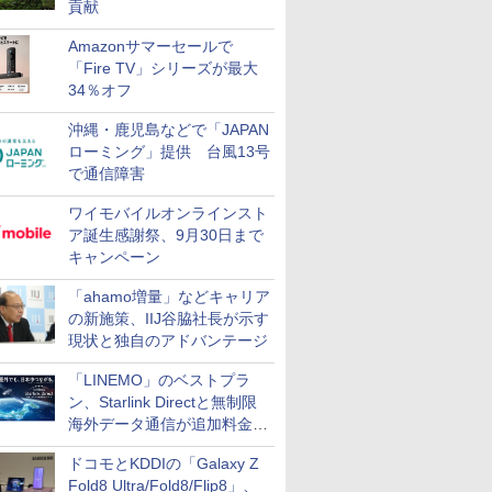
貢献
Amazonサマーセールで
「Fire TV」シリーズが最大
34％オフ
沖縄・鹿児島などで「JAPAN
ローミング」提供 台風13号
で通信障害
ワイモバイルオンラインスト
ア誕生感謝祭、9月30日まで
キャンペーン
「ahamo増量」などキャリア
の新施策、IIJ谷脇社長が示す
現状と独自のアドバンテージ
「LINEMO」のベストプラ
ン、Starlink Directと無制限
海外データ通信が追加料金な
しに
ドコモとKDDIの「Galaxy Z
Fold8 Ultra/Fold8/Flip8」、