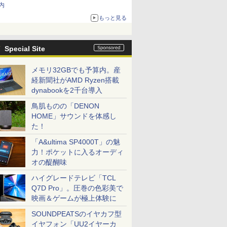
内
もっと見る
Special Site
メモリ32GBでも予算内。産
経新聞社がAMD Ryzen搭載
dynabookを2千台導入
鳥肌ものの「DENON
HOME」サウンドを体感し
た！
「A&ultima SP4000T」の魅
力！ポケットに入るオーディ
オの醍醐味
ハイグレードテレビ「TCL
Q7D Pro」。圧巻の色彩美で
映画＆ゲームが極上体験に
SOUNDPEATSのイヤカフ型
イヤフォン「UU2イヤーカ