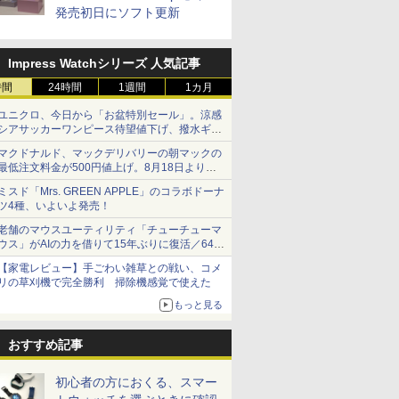
発売初日にソフト更新
Impress Watchシリーズ 人気記事
時間
24時間
1週間
1カ月
ユニクロ、今日から「お盆特別セール」。涼感
シアサッカーワンピース待望値下げ、撥水ギア
ショーツは1990円に
マクドナルド、マックデリバリーの朝マックの
最低注文料金が500円値上げ。8月18日より
1,500円から受付
ミスド「Mrs. GREEN APPLE」のコラボドーナ
ツ4種、いよいよ発売！
老舗のマウスユーティリティ「チューチューマ
ウス」がAIの力を借りて15年ぶりに復活／64bit
化、Windows 10/11、「Chrome」も走り回
【家電レビュー】手ごわい雑草との戦い、コメ
る。復活記念で2026年末まで500円
リの草刈機で完全勝利 掃除機感覚で使えた
もっと見る
おすすめ記事
初心者の方におくる、スマー