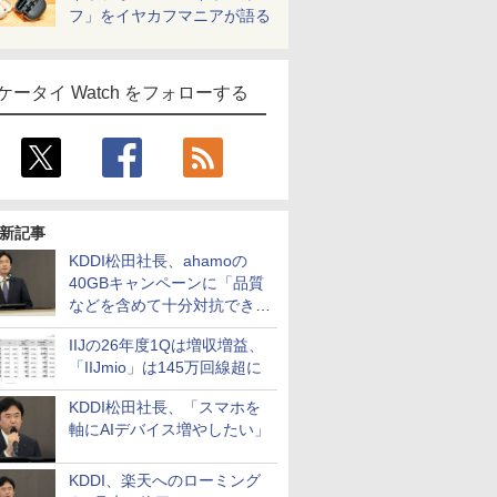
フ」をイヤカフマニアが語る
ケータイ Watch をフォローする
新記事
KDDI松田社長、ahamoの
40GBキャンペーンに「品質
などを含めて十分対抗でき
る」
IIJの26年度1Qは増収増益、
「IIJmio」は145万回線超に
KDDI松田社長、「スマホを
軸にAIデバイス増やしたい」
KDDI、楽天へのローミング