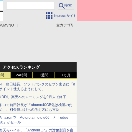
Impress サイト
全カテゴリ
M/MVNO
アクセスランキング
時間
24時間
1週間
1カ月
NTT島田社長、ソフトバンクのセブン出資に「d
ポイント使えるようにして」
KDDI、楽天へのローミングを9月末で終了
ドコモ前田社長が「ahamo40GB化は検証のた
め」、料金値上げへの考え方にも言及
Amazonで「Motorola moto g06」と「edge
60」がセール
楽天モバイル、「Android 17」の対象製品を案