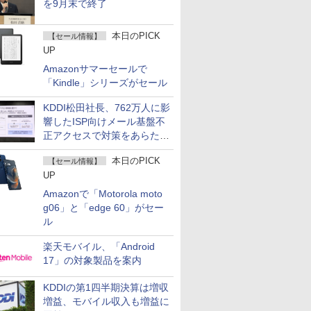
を9月末で終了
本日のPICK
【セール情報】
UP
Amazonサマーセールで
「Kindle」シリーズがセール
KDDI松田社長、762万人に影
響したISP向けメール基盤不
正アクセスで対策をあらため
て説明
本日のPICK
【セール情報】
UP
Amazonで「Motorola moto
g06」と「edge 60」がセー
ル
楽天モバイル、「Android
17」の対象製品を案内
KDDIの第1四半期決算は増収
増益、モバイル収入も増益に