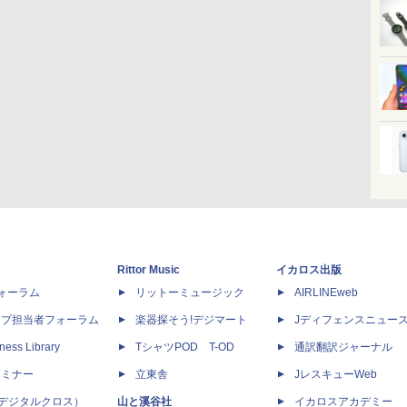
Rittor Music
イカロス出版
dフォーラム
リットーミュージック
AIRLINEweb
ップ担当者フォーラム
楽器探そう!デジマート
Jディフェンスニュー
ness Library
TシャツPOD T-OD
通訳翻訳ジャーナル
セミナー
立東舎
JレスキューWeb
 X（デジタルクロス）
山と溪谷社
イカロスアカデミー