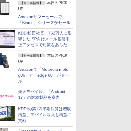
本日のPICK
【セール情報】
UP
Amazonサマーセールで
「Kindle」シリーズがセール
KDDI松田社長、762万人に影
響したISP向けメール基盤不
正アクセスで対策をあらため
て説明
本日のPICK
【セール情報】
UP
Amazonで「Motorola moto
g06」と「edge 60」がセー
ル
楽天モバイル、「Android
17」の対象製品を案内
KDDIの第1四半期決算は増収
増益、モバイル収入も増益に
貢献