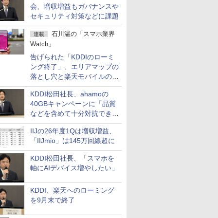
会、増収増益もガバナンスや
セキュリティ対策などに課題
石川温の「スマホ業界
連載
Watch」
告げられた「KDDIのローミ
ング終了」、エリアマップの
落とし穴と楽天モバイルの課
題
KDDI松田社長、ahamoの
40GBキャンペーンに「品質
などを含めて十分対抗でき
る」
IIJの26年度1Qは増収増益、
「IIJmio」は145万回線超に
KDDI松田社長、「スマホを
軸にAIデバイス増やしたい」
KDDI、楽天へのローミング
を9月末で終了