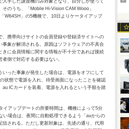
で入手した譲渡機のみ対象となり、自分しか使って
、「Mobile Hi-Vision CAM Wooo」
H」「W64SH」の5機種で、10日よりケータイアップ
、携帯向けサイトの会員登録や登録済サイトへの
い事象が解消される。原因はソフトウェアの不具合
ときに会員情報に関する情報が不十分であれば接続
営者側で対応する必要はない。
いった事象が発生した場合は、電源をオフにして
、その状態で電源を入れ、待受画面になったことを確認
au ICカードを装着、電源を入れるという手順を踏
タイアップデートの所要時間は、機種によって5分
ない場合は、夜間に自動処理できるよう「auからの
配信される。ただし更新対象は、先述の通り、代用