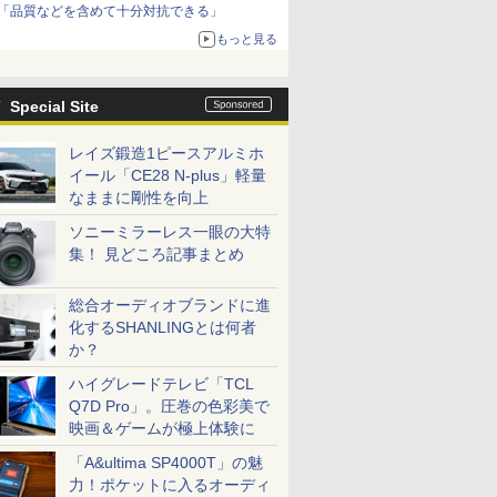
「品質などを含めて十分対抗できる」
もっと見る
Special Site
レイズ鍛造1ピースアルミホ
イール「CE28 N-plus」軽量
なままに剛性を向上
ソニーミラーレス一眼の大特
集！ 見どころ記事まとめ
総合オーディオブランドに進
化するSHANLINGとは何者
か？
ハイグレードテレビ「TCL
Q7D Pro」。圧巻の色彩美で
映画＆ゲームが極上体験に
「A&ultima SP4000T」の魅
力！ポケットに入るオーディ