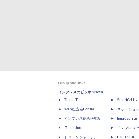
Group site links
インプレスのビジネスWeb
Think IT
SmartGri
Web担当者Forum
ネットショ
インプレス総合研究所
Impress Busi
IT Leaders
インプレス
ドローンジャーナル
DIGITAL