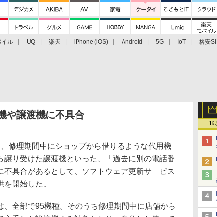
バイル
UQ
楽天
iPhone (iOS)
Android
5G
IoT
格安SI
アクセサリー
業界動向
法人向け
最新技術/その他
用機や譲渡機に不具合
1
ち、修理期間中にショップから借りるような代用機
ら譲り受けた譲渡機といった、「過去に別の電話番
に不具合があるとして、ソフトウェア更新サービス
供を開始した。
、全部で95機種。そのうち修理期間中に店舗から