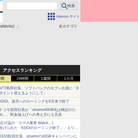
Impress サイト
全カテゴリ
M/MVNO
アクセスランキング
時間
24時間
1週間
1カ月
NTT島田社長、ソフトバンクのセブン出資に「d
ポイント使えるようにして」
KDDI、楽天へのローミングを9月末で終了
ドコモ前田社長が「ahamo40GB化は検証のた
め」、料金値上げへの考え方にも言及
[石川温の「スマホ業界 Watch」]
告げられた「KDDIのローミング終了」、エリア
マップの落とし穴と楽天モバイルの課題
KDDI松田社長、ahamoの40GBキャンペーンに