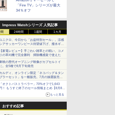
Amazonサマーセールで
「Fire TV」シリーズが最大
34％オフ
Impress Watchシリーズ 人気記事
時間
24時間
1週間
1カ月
ユニクロ、今日から「お盆特別セール」。涼感
シアサッカーワンピース待望値下げ、撥水ギア
ショーツは1990円に
【家電レビュー】手ごわい雑草との戦い、コメ
リの草刈機で完全勝利 掃除機感覚で使えた
東映の歴代オープニング映像がカプセルトイ
に。全5種で8月下旬発売
カルディ、オンライン限定「ネコバッグ＆タン
ブラーセット」を一般販売。7月の抽選販売の
当選無効分
「オクトパストラベラー」70%オフで1,643
円！ もうすぐ終了のセール情報まとめ【8月8日
更新】
もっと見る
ニンテンドーeショップでは「大神 絶景版」が
67%オフで990円
おすすめ記事