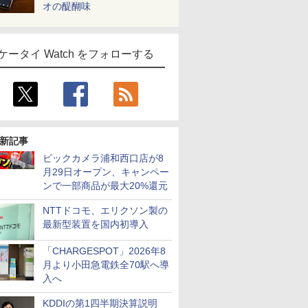
オの醍醐味
ケータイ Watch をフォローする
新記事
ビックカメラ浦和西口店が8
月29日オープン、キャンペー
ンで一部商品が最大20%還元
NTTドコモ、エリクソン製の
最新型装置を国内初導入
「CHARGESPOT」2026年8
月より小田急電鉄全70駅へ導
入へ
KDDIの第1四半期決算説明