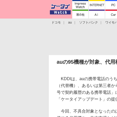
ドコモ
au
ソフトバンク
ワイモ
格安スマホ/SIMフリースマホ
周辺機器/
auの95機種が対象、代
KDDIは、auの携帯電話のう
（代替機）、あるいは第三者か
号で契約履歴のある携帯電話」
「ケータイアップデート」の提
今回、不具合対象となったのは