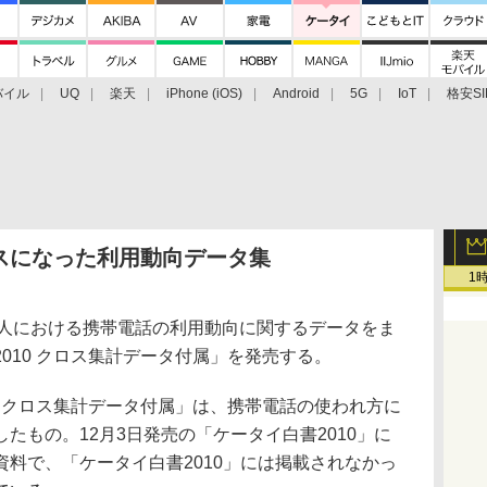
バイル
UQ
楽天
iPhone (iOS)
Android
5G
IoT
格安SI
アクセサリー
業界動向
法人向け
最新技術/その他
スになった利用動向データ集
1
人における携帯電話の利用動向に関するデータをま
010 クロス集計データ付属」を発売する。
 クロス集計データ付属」は、携帯電話の使われ方に
たもの。12月3日発売の「ケータイ白書2010」に
料で、「ケータイ白書2010」には掲載されなかっ