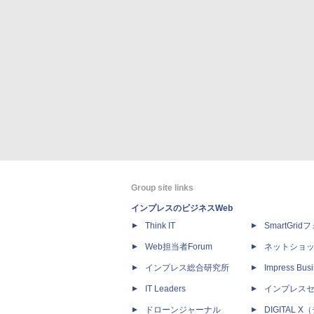
Group site links
インプレスのビジネスWeb
Think IT
SmartGri
Web担当者Forum
ネットショ
インプレス総合研究所
Impress Busi
IT Leaders
インプレス
ドローンジャーナル
DIGITAL