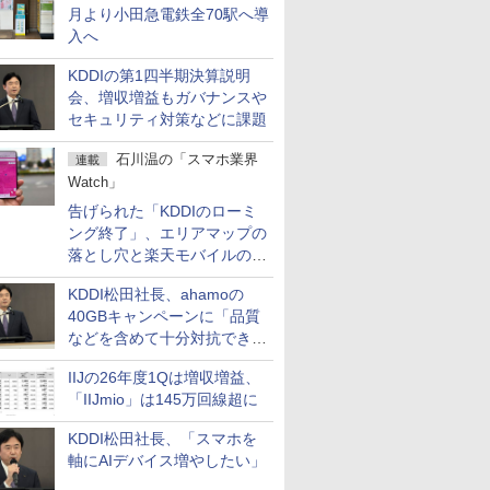
月より小田急電鉄全70駅へ導
入へ
KDDIの第1四半期決算説明
会、増収増益もガバナンスや
セキュリティ対策などに課題
石川温の「スマホ業界
連載
Watch」
告げられた「KDDIのローミ
ング終了」、エリアマップの
落とし穴と楽天モバイルの課
題
KDDI松田社長、ahamoの
40GBキャンペーンに「品質
などを含めて十分対抗でき
る」
IIJの26年度1Qは増収増益、
「IIJmio」は145万回線超に
KDDI松田社長、「スマホを
軸にAIデバイス増やしたい」