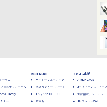
Rittor Music
イカロス出版
dフォーラム
リットーミュージック
AIRLINEweb
ップ担当者フォーラム
楽器探そう!デジマート
Jディフェンスニュー
ness Library
TシャツPOD T-OD
通訳翻訳ジャーナル
セミナー
立東舎
JレスキューWeb