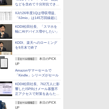
などを含めて十分対抗でき
る」
IIJの26年度1Qは増収増益、
「IIJmio」は145万回線超に
KDDI松田社長、「スマホを
軸にAIデバイス増やしたい」
KDDI、楽天へのローミング
を9月末で終了
本日のPICK
【セール情報】
UP
Amazonサマーセールで
「Kindle」シリーズがセール
KDDI松田社長、762万人に影
響したISP向けメール基盤不
正アクセスで対策をあらため
て説明
本日のPICK
【セール情報】
UP