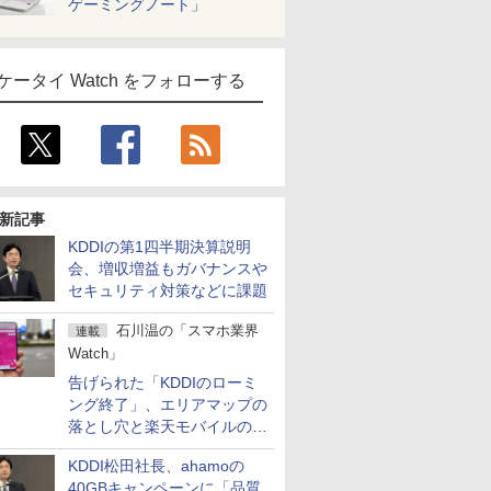
ゲーミングノート」
ケータイ Watch をフォローする
新記事
KDDIの第1四半期決算説明
会、増収増益もガバナンスや
セキュリティ対策などに課題
石川温の「スマホ業界
連載
Watch」
告げられた「KDDIのローミ
ング終了」、エリアマップの
落とし穴と楽天モバイルの課
題
KDDI松田社長、ahamoの
40GBキャンペーンに「品質