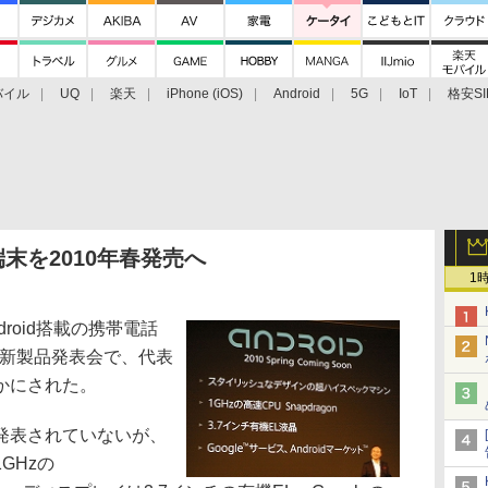
バイル
UQ
楽天
iPhone (iOS)
Android
5G
IoT
格安SI
アクセサリー
業界動向
法人向け
最新技術/その他
端末を2010年春発売へ
1
roid搭載の携帯電話
日の新製品発表会で、代表
かにされた。
発表されていないが、
GHzの