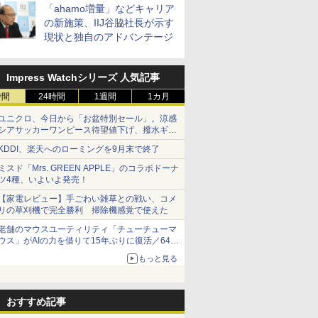
「ahamo増量」などキャリア
の新施策、IIJ谷脇社長が示す
現状と独自のアドバンテージ
Impress Watchシリーズ 人気記事
時間
24時間
1週間
1カ月
ユニクロ、今日から「お盆特別セール」。涼感
シアサッカーワンピース待望値下げ、撥水ギア
ショーツは1990円に
KDDI、楽天へのローミングを9月末で終了
ミスド「Mrs. GREEN APPLE」のコラボドーナ
ツ4種、いよいよ発売！
【家電レビュー】手ごわい雑草との戦い、コメ
リの草刈機で完全勝利 掃除機感覚で使えた
老舗のマウスユーティリティ「チューチューマ
ウス」がAIの力を借りて15年ぶりに復活／64bit
化、Windows 10/11、「Chrome」も走り回
もっと見る
る。復活記念で2026年末まで500円
おすすめ記事