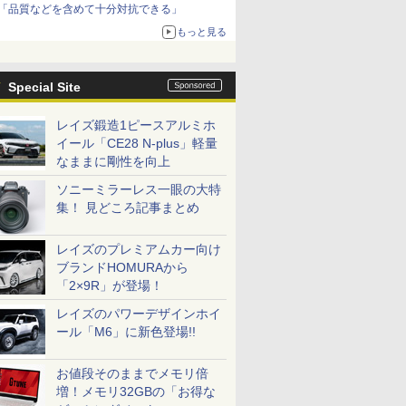
「品質などを含めて十分対抗できる」
もっと見る
Special Site
レイズ鍛造1ピースアルミホ
イール「CE28 N-plus」軽量
なままに剛性を向上
ソニーミラーレス一眼の大特
集！ 見どころ記事まとめ
レイズのプレミアムカー向け
ブランドHOMURAから
「2×9R」が登場！
レイズのパワーデザインホイ
ール「M6」に新色登場!!
お値段そのままでメモリ倍
増！メモリ32GBの「お得な