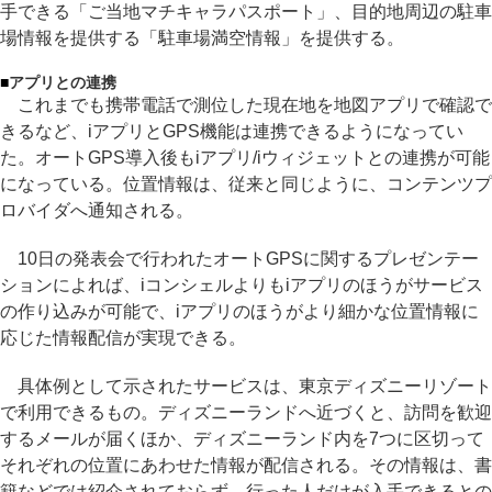
手できる「ご当地マチキャラパスポート」、目的地周辺の駐車
場情報を提供する「駐車場満空情報」を提供する。
■
アプリとの連携
これまでも携帯電話で測位した現在地を地図アプリで確認で
きるなど、iアプリとGPS機能は連携できるようになってい
た。オートGPS導入後もiアプリ/iウィジェットとの連携が可能
になっている。位置情報は、従来と同じように、コンテンツプ
ロバイダへ通知される。
10日の発表会で行われたオートGPSに関するプレゼンテー
ションによれば、iコンシェルよりもiアプリのほうがサービス
の作り込みが可能で、iアプリのほうがより細かな位置情報に
応じた情報配信が実現できる。
具体例として示されたサービスは、東京ディズニーリゾート
で利用できるもの。ディズニーランドへ近づくと、訪問を歓迎
するメールが届くほか、ディズニーランド内を7つに区切って
それぞれの位置にあわせた情報が配信される。その情報は、書
籍などでは紹介されておらず、行った人だけが入手できるとの