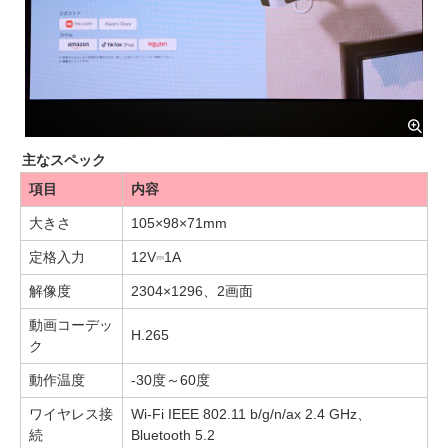
主なスペック
項目
内容
大きさ
105×98×71mm
定格入力
12V⎓1A
解像度
2304×1296、2画面
動画コーデッ
H.265
ク
動作温度
-30度～60度
ワイヤレス接
Wi-Fi IEEE 802.11 b/g/n/ax 2.4 GHz、
続
Bluetooth 5.2