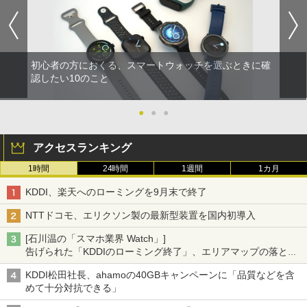
初心者の方におくる、スマートウォッチを選ぶときに確
認したい10のこと
●
●
●
アクセスランキング
1時間
24時間
1週間
1カ月
KDDI、楽天へのローミングを9月末で終了
NTTドコモ、エリクソン製の最新型装置を国内初導入
[石川温の「スマホ業界 Watch」]
告げられた「KDDIのローミング終了」、エリアマップの落とし
穴と楽天モバイルの課題
KDDI松田社長、ahamoの40GBキャンペーンに「品質などを含
めて十分対抗できる」