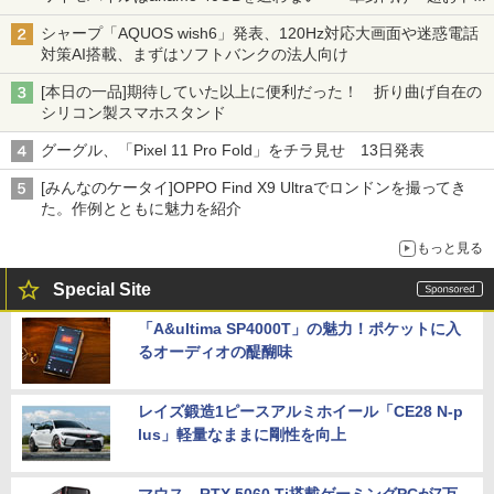
割」の安さと1年限定の注意点
シャープ「AQUOS wish6」発表、120Hz対応大画面や迷惑電話
対策AI搭載、まずはソフトバンクの法人向け
[本日の一品]期待していた以上に便利だった！ 折り曲げ自在の
シリコン製スマホスタンド
グーグル、「Pixel 11 Pro Fold」をチラ見せ 13日発表
[みんなのケータイ]OPPO Find X9 Ultraでロンドンを撮ってき
た。作例とともに魅力を紹介
もっと見る
Special Site
「A&ultima SP4000T」の魅力！ポケットに入
るオーディオの醍醐味
レイズ鍛造1ピースアルミホイール「CE28 N-p
lus」軽量なままに剛性を向上
マウス、RTX 5060 Ti搭載ゲーミングPCが7万