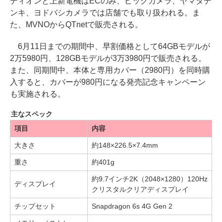
ディオンと上新電機はECのみ、ビックカメラ、ヤマダデ
ンキ、ヨドバシカメラでは店舗でも取り扱われる。ま
た、MVNOからQTnetで販売される。
6月11日までの期間中、早割価格として64GBモデルが
2万5980円、128GBモデルが3万3980円で販売される。
また、同期間中、本体と専用カバー（2980円）を同時購
入すると、カバーが980円になる発売記念キャンペーン
も実施される。
主なスペック
項目
内容
大きさ
約148×226.5×7.4mm
重さ
約401g
約9.7インチ2K（2048×1280）120Hz
ディスプレイ
クリスタルクリアディスプレイ
チップセット
Snapdragon 6s 4G Gen 2