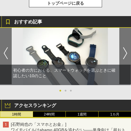
トップページに戻る
おすすめ記事
初心者の方におくる、スマートウォッチを選ぶときに確
認したい10のこと
●
●
●
アクセスランキング
1時間
24時間
1週間
1カ月
[石野純也の「スマホとお金」]
ワイモバイルはahamo 40GBを追わない――単身向け「超おトク