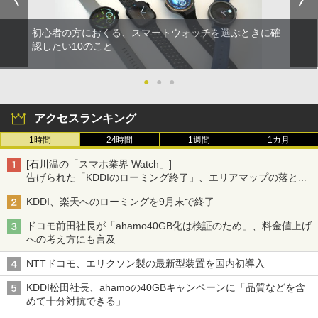
初心者の方におくる、スマートウォッチを選ぶときに確
認したい10のこと
●
●
●
アクセスランキング
1時間
24時間
1週間
1カ月
[石川温の「スマホ業界 Watch」]
告げられた「KDDIのローミング終了」、エリアマップの落とし
穴と楽天モバイルの課題
KDDI、楽天へのローミングを9月末で終了
ドコモ前田社長が「ahamo40GB化は検証のため」、料金値上げ
への考え方にも言及
NTTドコモ、エリクソン製の最新型装置を国内初導入
KDDI松田社長、ahamoの40GBキャンペーンに「品質などを含
めて十分対抗できる」