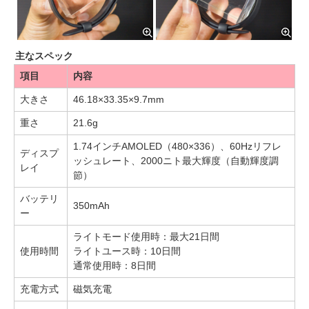
主なスペック
項目
内容
大きさ
46.18×33.35×9.7mm
重さ
21.6g
1.74インチAMOLED（480×336）、60Hzリフレ
ディスプ
ッシュレート、2000ニト最大輝度（自動輝度調
レイ
節）
バッテリ
350mAh
ー
ライトモード使用時：最大21日間
使用時間
ライトユース時：10日間
通常使用時：8日間
充電方式
磁気充電