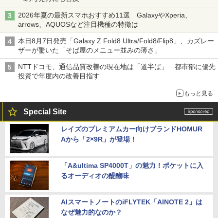
2026年夏の最新スマホおすすめ11選 GalaxyやXperia、
arrows、AQUOSなど注目機種の特徴は
本日8月7日発売「Galaxy Z Fold8 Ultra/Fold8/Flip8」、カズレー
ザーが驚いた「そば屋のメニュー並みの薄さ」
NTTドコモ、通信品質改善の現在地は「道半ば」 都市部に優先
投資で年度内の改善目指す
もっと見る
Special Site
レイズのプレミアムカー向けブランドHOMUR
Aから「2×9R」が登場！
「A&ultima SP4000T」の魅力！ポケットに入
るオーディオの醍醐味
AIスマートノートのiFLYTEK「AINOTE 2」は
なぜ魅力的なのか？