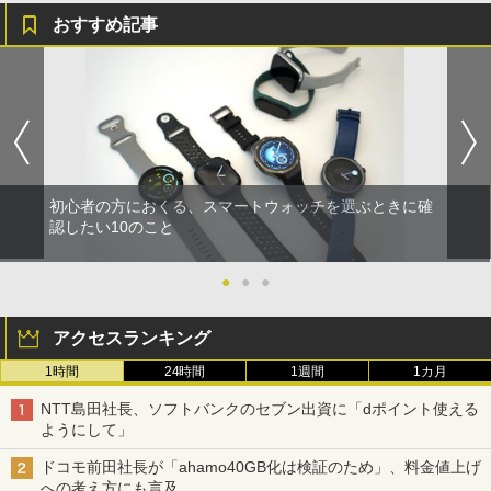
おすすめ記事
初心者の方におくる、スマートウォッチを選ぶときに確
認したい10のこと
●
●
●
アクセスランキング
1時間
24時間
1週間
1カ月
NTT島田社長、ソフトバンクのセブン出資に「dポイント使える
ようにして」
ドコモ前田社長が「ahamo40GB化は検証のため」、料金値上げ
への考え方にも言及