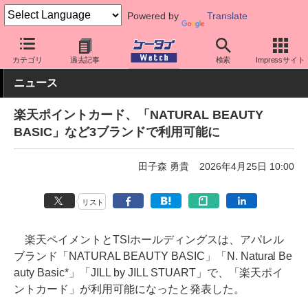
Powered by
Translate
ケータイ Watch
アプリ・サービス
決済/金融
カテゴリ
過去記事
検索
Impressサイト
ニュース
楽天ポイントカード、「NATURAL BEAUTY
BASIC」など3ブランドで利用可能に
田子森 勇貴
2026年4月25日 10:00
リスト
楽天ペイメントとTSIホールディングスは、アパレル
ブランド「NATURAL BEAUTY BASIC」「N. Natural Be
auty Basic*」「JILL by JILL STUART」で、「楽天ポイ
ントカード」が利用可能になったと発表した。