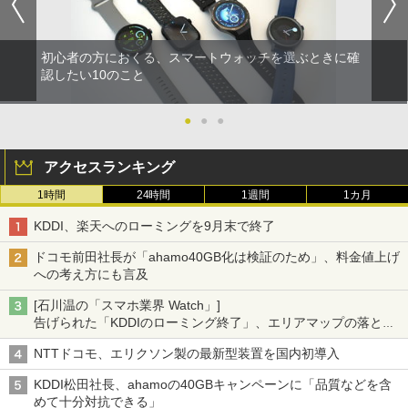
初心者の方におくる、スマートウォッチを選ぶときに確
認したい10のこと
●
●
●
アクセスランキング
1時間
24時間
1週間
1カ月
KDDI、楽天へのローミングを9月末で終了
ドコモ前田社長が「ahamo40GB化は検証のため」、料金値上げ
への考え方にも言及
[石川温の「スマホ業界 Watch」]
告げられた「KDDIのローミング終了」、エリアマップの落とし
穴と楽天モバイルの課題
NTTドコモ、エリクソン製の最新型装置を国内初導入
KDDI松田社長、ahamoの40GBキャンペーンに「品質などを含
めて十分対抗できる」