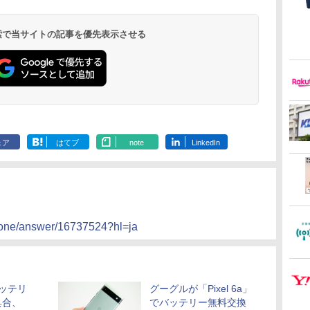
 検索で当サイトの記事を優先表示させる
ェア
はてブ
note
LinkedIn
phone/answer/16737524?hl=ja
バッテリ
グーグルが「Pixel 6a」
具合、
でバッテリー無料交換