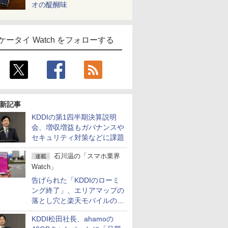
オの醍醐味
ケータイ Watch をフォローする
新記事
KDDIの第1四半期決算説明
会、増収増益もガバナンスや
セキュリティ対策などに課題
石川温の「スマホ業界
連載
Watch」
告げられた「KDDIのローミ
ング終了」、エリアマップの
落とし穴と楽天モバイルの課
題
KDDI松田社長、ahamoの