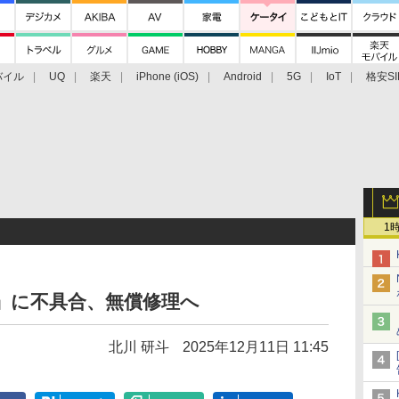
バイル
UQ
楽天
iPhone (iOS)
Android
5G
IoT
格安SI
アクセサリー
業界動向
法人向け
最新技術/その他
1
ro XL」に不具合、無償修理へ
北川 研斗
2025年12月11日 11:45