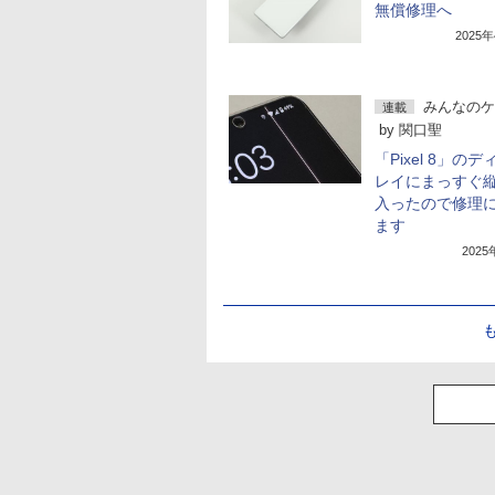
無償修理へ
2025
みんなのケ
連載
by
関口聖
「Pixel 8」の
レイにまっすぐ
入ったので修理
ます
202