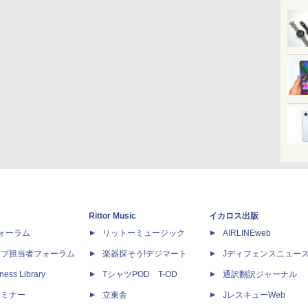
Rittor Music
イカロス出版
dフォーラム
リットーミュージック
AIRLINEweb
ップ担当者フォーラム
楽器探そう!デジマート
Jディフェンスニュー
ness Library
TシャツPOD T-OD
通訳翻訳ジャーナル
セミナー
立東舎
JレスキューWeb