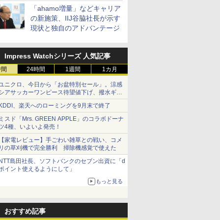
「ahamo増量」などキャリア
の新施策、IIJ谷脇社長が示す
現状と独自のアドバンテージ
Impress Watchシリーズ 人気記事
時間
24時間
1週間
1カ月
ユニクロ、今日から「お盆特別セール」。涼感
シアサッカーワンピース待望値下げ、撥水ギア
ショーツは1990円に
KDDI、楽天へのローミングを9月末で終了
ミスド「Mrs. GREEN APPLE」のコラボドーナ
ツ4種、いよいよ発売！
【家電レビュー】手ごわい雑草との戦い、コメ
リの草刈機で完全勝利 掃除機感覚で使えた
NTT島田社長、ソフトバンクのセブン出資に「d
ポイント使えるようにして」
もっと見る
おすすめ記事