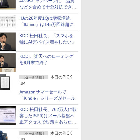
40GBキャンペーンに「品質
などを含めて十分対抗でき
る」
IIJの26年度1Qは増収増益、
「IIJmio」は145万回線超に
KDDI松田社長、「スマホを
軸にAIデバイス増やしたい」
KDDI、楽天へのローミング
を9月末で終了
本日のPICK
【セール情報】
UP
Amazonサマーセールで
「Kindle」シリーズがセール
KDDI松田社長、762万人に影
響したISP向けメール基盤不
正アクセスで対策をあらため
て説明
本日のPICK
【セール情報】
UP