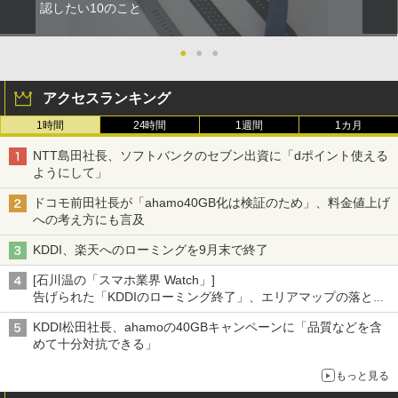
認したい10のこと
●
●
●
アクセスランキング
1時間
24時間
1週間
1カ月
NTT島田社長、ソフトバンクのセブン出資に「dポイント使える
ようにして」
ドコモ前田社長が「ahamo40GB化は検証のため」、料金値上げ
への考え方にも言及
KDDI、楽天へのローミングを9月末で終了
[石川温の「スマホ業界 Watch」]
告げられた「KDDIのローミング終了」、エリアマップの落とし
穴と楽天モバイルの課題
KDDI松田社長、ahamoの40GBキャンペーンに「品質などを含
めて十分対抗できる」
もっと見る