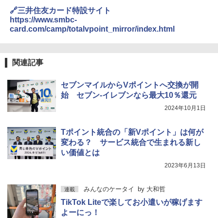
🔗三井住友カード特設サイト
https://www.smbc-
card.com/camp/totalvpoint_mirror/index.html
関連記事
セブンマイルからVポイントへ交換が開
始 セブン-イレブンなら最大10％還元
2024年10月1日
Tポイント統合の「新Vポイント」は何が
変わる？ サービス統合で生まれる新し
い価値とは
2023年6月13日
みんなのケータイ
by
大和哲
連載
TikTok Liteで楽してお小遣いが稼げます
よーにっ！