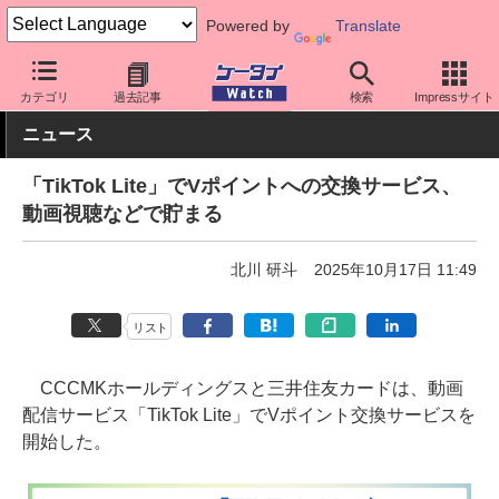
Powered by
Translate
ケータイ Watch
アプリ・サービス
決済/金融
カテゴリ
過去記事
検索
Impressサイト
ニュース
「TikTok Lite」でVポイントへの交換サービス、
動画視聴などで貯まる
北川 研斗
2025年10月17日 11:49
リスト
CCCMKホールディングスと三井住友カードは、動画
配信サービス「TikTok Lite」でVポイント交換サービスを
開始した。