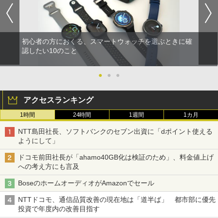
初心者の方におくる、スマートウォッチを選ぶときに確
認したい10のこと
●
●
●
アクセスランキング
1時間
24時間
1週間
1カ月
NTT島田社長、ソフトバンクのセブン出資に「dポイント使える
ようにして」
ドコモ前田社長が「ahamo40GB化は検証のため」、料金値上げ
への考え方にも言及
BoseのホームオーディオがAmazonでセール
NTTドコモ、通信品質改善の現在地は「道半ば」 都市部に優先
投資で年度内の改善目指す