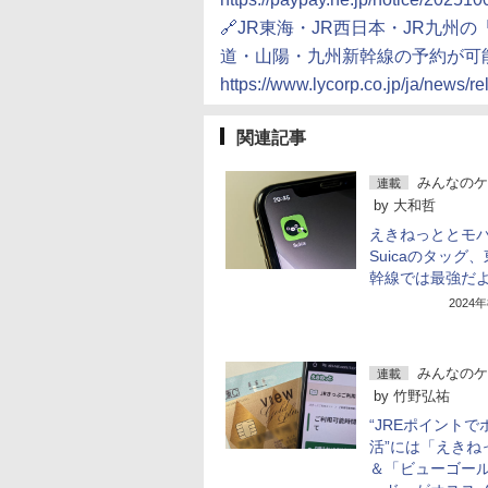
🔗JR東海・JR西日本・JR九州の
道・山陽・九州新幹線の予約が可
https://www.lycorp.co.jp/ja/news/r
関連記事
みんなのケ
連載
by
大和哲
えきねっととモ
Suicaのタッグ
幹線では最強だ
2024
みんなのケ
連載
by
竹野弘祐
“JREポイントで
活”には「えきね
＆「ビューゴー