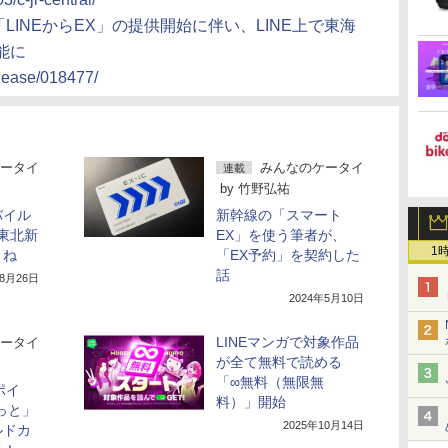
「LINEからEX」の提供開始に伴い、LINE上で東海
能に
elease/018477/
ータイ
みんなのケータイ
連載
by
竹野弘祐
バイル
新幹線の「スマート
、東北新
EX」を使う筆者が、
1
よね
「EX予約」を契約した
話
年8月26日
2024年5月10日
LINEマンガで対象作品
ータイ
が全て無料で読める
「∞無料（無限無
ポイ
料）」開始
っと」
2025年10月14日
ルドカ