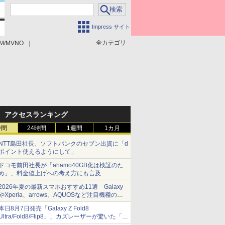
Impress サイト
全カテゴリ
M/MVNO
アクセスランキング
時間
24時間
1週間
1カ月
NTT島田社長、ソフトバンクのセブン出資に「d
ポイント使えるようにして」
ドコモ前田社長が「ahamo40GB化は検証のた
め」、料金値上げへの考え方にも言及
2026年夏の最新スマホおすすめ11選 Galaxy
やXperia、arrows、AQUOSなど注目機種の特
徴は
本日8月7日発売「Galaxy Z Fold8
Ultra/Fold8/Flip8」、カズレーザーが驚いた「そ
ば屋のメニュー並みの薄さ」