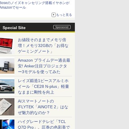
Boseのノイズキャンセリング搭載イヤホンが
Amazonでセール
もっと見る
Special Site
お値段そのままでメモリ倍
増！メモリ32GBの「お得な
ゲーミングノート」
Amazon プライムデー過去最
安! Anker注目プロジェクタ
ー3モデルを使ってみた
レイズ鍛造1ピースアルミホ
イール「CE28 N-plus」軽量
なままに剛性を向上
AIスマートノートの
iFLYTEK「AINOTE 2」はな
ぜ魅力的なのか？
ハイグレードテレビ「TCL
Q7D Pro」。圧巻の色彩美で