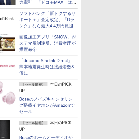
力牽引 「ドコモMAX」は
400万契約突破
ソフトバンク「新トクするサ
ポート＋」査定改定、「Dラ
ンク」なら最大4.4万円負担
画像加工アプリ「SNOW」が
ステマ規制違反、消費者庁が
措置命令
「docomo Starlink Direct」
熊本地震発生時は接続者数3
倍に
本日のPICK
【セール情報】
UP
Boseのノイズキャンセリン
グ搭載イヤホンがAmazonで
セール
本日のPICK
【セール情報】
UP
Boseのホームオーディオが