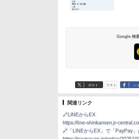
Google
ポスト
リスト
シ
関連リンク
🔗LINEからEX
https://line-shinkansen.jr-central.co
🔗「LINEからEX」で「PayPa
https://paypay.ne.jp/notice/2025100