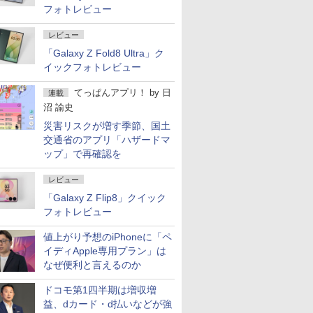
フォトレビュー
レビュー
「Galaxy Z Fold8 Ultra」ク
イックフォトレビュー
てっぱんアプリ！
by
日
連載
沼 諭史
災害リスクが増す季節、国土
交通省のアプリ「ハザードマ
ップ」で再確認を
レビュー
「Galaxy Z Flip8」クイック
フォトレビュー
値上がり予想のiPhoneに「ペ
イディApple専用プラン」は
なぜ便利と言えるのか
ドコモ第1四半期は増収増
益、dカード・d払いなどが強