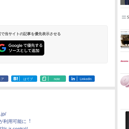
 検索で当サイトの記事を優先表示させる
ェア
はてブ
note
LinkedIn
.jp/
y」が利⽤可能に︕
3/c-jr-central/