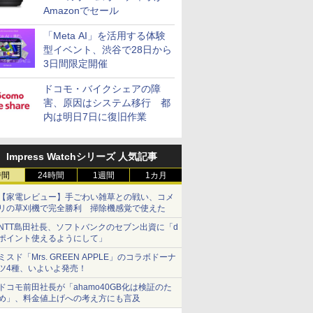
Amazonでセール
「Meta AI」を活用する体験
型イベント、渋谷で28日から
3日間限定開催
ドコモ・バイクシェアの障
害、原因はシステム移行 都
内は明日7日に復旧作業
Impress Watchシリーズ 人気記事
時間
24時間
1週間
1カ月
【家電レビュー】手ごわい雑草との戦い、コメ
リの草刈機で完全勝利 掃除機感覚で使えた
NTT島田社長、ソフトバンクのセブン出資に「d
ポイント使えるようにして」
ミスド「Mrs. GREEN APPLE」のコラボドーナ
ツ4種、いよいよ発売！
ドコモ前田社長が「ahamo40GB化は検証のた
め」、料金値上げへの考え方にも言及