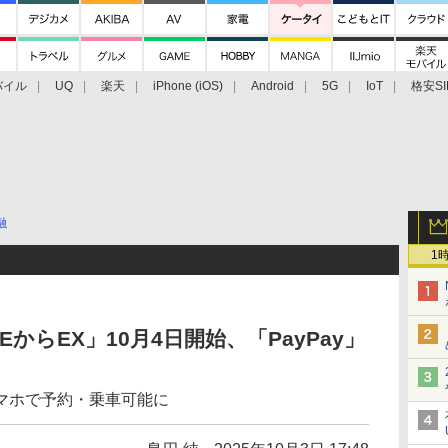
バイル
UQ
楽天
iPhone (iOS)
Android
5G
IoT
格安SI
アクセサリー
業界動向
法人向け
最新技術/その他
融
1
NEからEX」10月4日開始、「PayPay」
マホで予約・乗車可能に