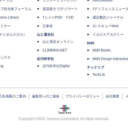
dフォーラム
リットーミュージック
AIRLINEweb
ップ担当者フォーラム
楽器探そう!デジマート
Jディフェンスニュー
ness Library
TシャツPOD T-OD
通訳翻訳ジャーナル
セミナー
立東舎
JレスキューWeb
 X（デジタルクロス）
山と溪谷社
イカロスアカデミー
山と溪谷オンライン
MdN
CLIMBING-NET
MdN Books
ブックス
近代科学社
MdN Design Interactiv
ing
近代科学社Digital
テックリブ
TechLib
広告掲載のご案内
編集部へのご連絡
プライバシーポリシー
会社概要
Copyright ©
2026
Impress Corporation. All rights reserved.