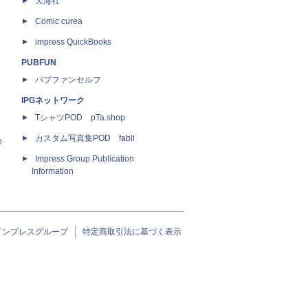
天海社
ス
Comic curea
impress QuickBooks
PUBFUN
パブファンセルフ
IPGネットワーク
TシャツPOD pTa.shop
カスタム写真集POD fabli
e
Impress Group Publication
Information
インプレスグループ
特定商取引法に基づく表示