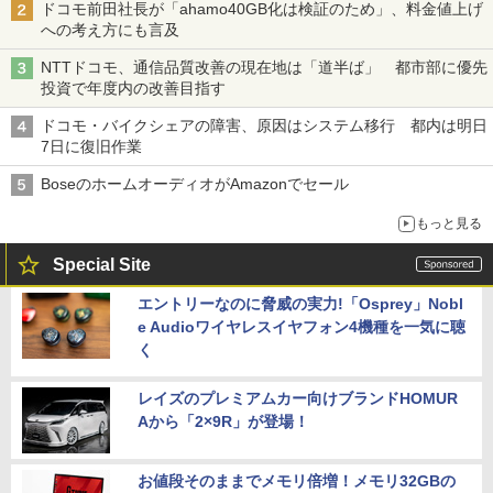
ドコモ前田社長が「ahamo40GB化は検証のため」、料金値上げ
への考え方にも言及
NTTドコモ、通信品質改善の現在地は「道半ば」 都市部に優先
投資で年度内の改善目指す
ドコモ・バイクシェアの障害、原因はシステム移行 都内は明日
7日に復旧作業
BoseのホームオーディオがAmazonでセール
もっと見る
Special Site
エントリーなのに脅威の実力!「Osprey」Nobl
e Audioワイヤレスイヤフォン4機種を一気に聴
く
レイズのプレミアムカー向けブランドHOMUR
Aから「2×9R」が登場！
お値段そのままでメモリ倍増！メモリ32GBの