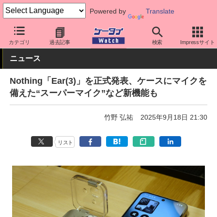
Powered by
Translate
ケータイ Watch
周辺機器/アクセサリー
オーディオ
カテゴリ
過去記事
検索
Impressサイト
ニュース
Nothing「Ear(3)」を正式発表、ケースにマイクを
備えた“スーパーマイク”など新機能も
竹野 弘祐
2025年9月18日 21:30
リスト