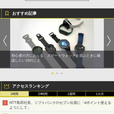
おすすめ記事
初心者の方におくる、スマートウォッチを選ぶときに確
認したい10のこと
●
●
●
アクセスランキング
1時間
24時間
1週間
1カ月
NTT島田社長、ソフトバンクのセブン出資に「dポイント使える
ようにして」