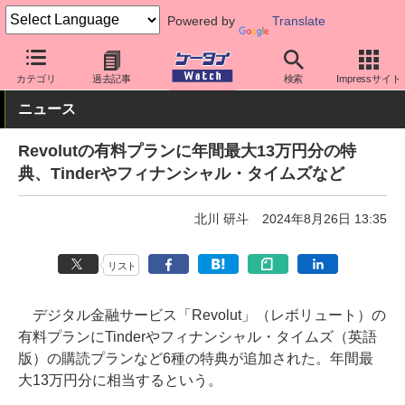
Powered by
Translate
ケータイ Watch
アプリ・サービス
決済/金融
カテゴリ
過去記事
検索
Impressサイト
ニュース
Revolutの有料プランに年間最大13万円分の特
典、Tinderやフィナンシャル・タイムズなど
北川 研斗
2024年8月26日 13:35
リスト
デジタル金融サービス「Revolut」（レボリュート）の
有料プランにTinderやフィナンシャル・タイムズ（英語
版）の購読プランなど6種の特典が追加された。年間最
大13万円分に相当するという。