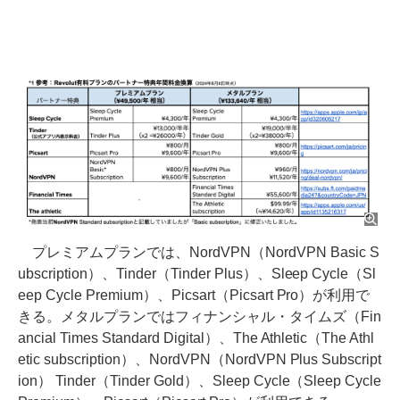
プレミアムプランでは、NordVPN（NordVPN Basic S
ubscription）、Tinder（Tinder Plus）、Sleep Cycle（Sl
eep Cycle Premium）、Picsart（Picsart Pro）が利用で
きる。メタルプランではフィナンシャル・タイムズ（Fin
ancial Times Standard Digital）、The Athletic（The Athl
etic subscription）、NordVPN（NordVPN Plus Subscript
ion） Tinder（Tinder Gold）、Sleep Cycle（Sleep Cycle