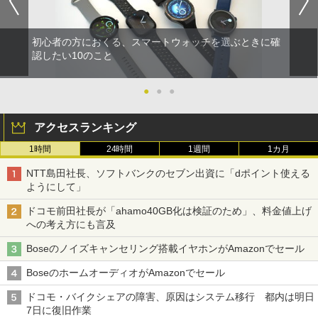
初心者の方におくる、スマートウォッチを選ぶときに確
認したい10のこと
●
●
●
アクセスランキング
1時間
24時間
1週間
1カ月
NTT島田社長、ソフトバンクのセブン出資に「dポイント使える
ようにして」
ドコモ前田社長が「ahamo40GB化は検証のため」、料金値上げ
への考え方にも言及
Boseのノイズキャンセリング搭載イヤホンがAmazonでセール
BoseのホームオーディオがAmazonでセール
ドコモ・バイクシェアの障害、原因はシステム移行 都内は明日
7日に復旧作業