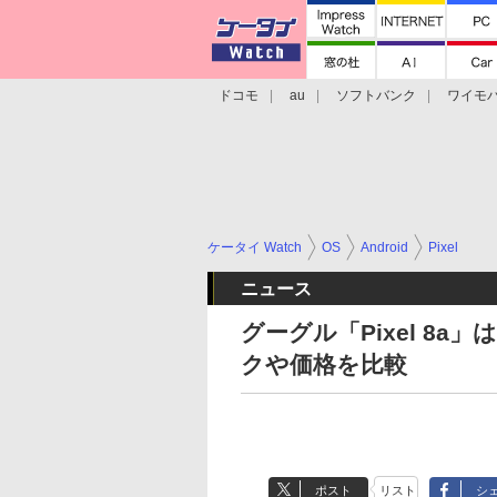
ドコモ
au
ソフトバンク
ワイモ
格安スマホ/SIMフリースマホ
周辺機器/
ケータイ Watch
OS
Android
Pixel
ニュース
グーグル「Pixel 8a」
クや価格を比較
ポスト
リスト
シ