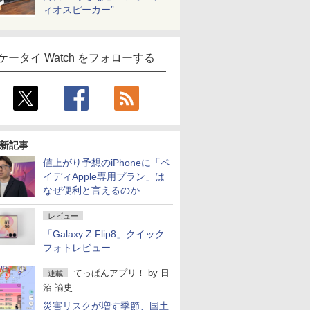
ィオスピーカー”
ケータイ Watch をフォローする
新記事
値上がり予想のiPhoneに「ペ
イディApple専用プラン」は
なぜ便利と言えるのか
レビュー
「Galaxy Z Flip8」クイック
フォトレビュー
てっぱんアプリ！
by
日
連載
沼 諭史
災害リスクが増す季節、国土