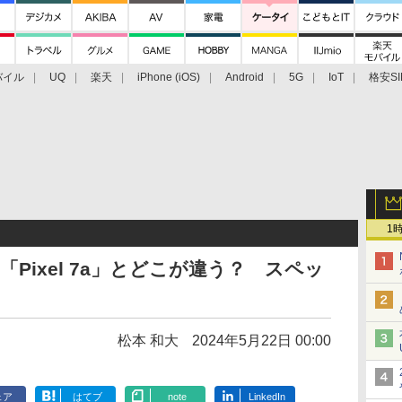
バイル
UQ
楽天
iPhone (iOS)
Android
5G
IoT
格安SI
アクセサリー
業界動向
法人向け
最新技術/その他
1
は「Pixel 7a」とどこが違う？ スペッ
松本 和大
2024年5月22日 00:00
ェア
はてブ
note
LinkedIn