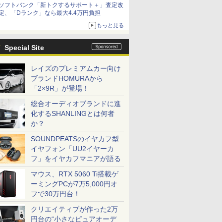
ソフトバンク「新トクするサポート＋」査定改
定、「Dランク」なら最大4.4万円負担
もっと見る
Special Site
レイズのプレミアムカー向け
ブランドHOMURAから
「2×9R」が登場！
総合オーディオブランドに進
化するSHANLINGとは何者
か？
SOUNDPEATSのイヤカフ型
イヤフォン「UU2イヤーカ
フ」をイヤカフマニアが語る
マウス、RTX 5060 Ti搭載ゲ
ーミングPCが7万5,000円オ
フで30万円台！
クリエイティブが作った2万
円台の“小さなピュアオーデ