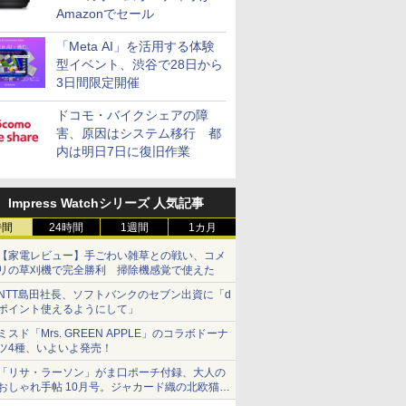
Amazonでセール
「Meta AI」を活用する体験
型イベント、渋谷で28日から
3日間限定開催
ドコモ・バイクシェアの障
害、原因はシステム移行 都
内は明日7日に復旧作業
Impress Watchシリーズ 人気記事
時間
24時間
1週間
1カ月
【家電レビュー】手ごわい雑草との戦い、コメ
リの草刈機で完全勝利 掃除機感覚で使えた
NTT島田社長、ソフトバンクのセブン出資に「d
ポイント使えるようにして」
ミスド「Mrs. GREEN APPLE」のコラボドーナ
ツ4種、いよいよ発売！
「リサ・ラーソン」がま口ポーチ付録、大人の
おしゃれ手帖 10月号。ジャカード織の北欧猫デ
ザイン