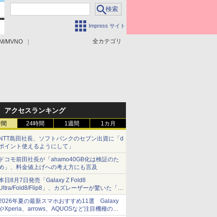
Impress サイト
全カテゴリ
M/MVNO
アクセスランキング
時間
24時間
1週間
1カ月
NTT島田社長、ソフトバンクのセブン出資に「d
ポイント使えるようにして」
ドコモ前田社長が「ahamo40GB化は検証のた
め」、料金値上げへの考え方にも言及
本日8月7日発売「Galaxy Z Fold8
Ultra/Fold8/Flip8」、カズレーザーが驚いた「そ
ば屋のメニュー並みの薄さ」
2026年夏の最新スマホおすすめ11選 Galaxy
やXperia、arrows、AQUOSなど注目機種の特
徴は