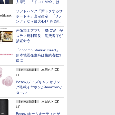
力牽引 「ドコモMAX」は
400万契約突破
ソフトバンク「新トクするサ
ポート＋」査定改定、「Dラ
ンク」なら最大4.4万円負担
画像加工アプリ「SNOW」が
ステマ規制違反、消費者庁が
措置命令
「docomo Starlink Direct」
熊本地震発生時は接続者数3
倍に
本日のPICK
【セール情報】
UP
Boseのノイズキャンセリン
グ搭載イヤホンがAmazonで
セール
本日のPICK
【セール情報】
UP
Boseのホームオーディオが