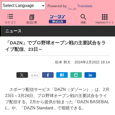
Powered by
Translate
ケータイ Watch
アプリ・サービス
動画・音楽・ゲーム
カテゴリ
過去記事
検索
Impressサイト
ニュース
「DAZN」でプロ野球オープン戦の主要試合をラ
イブ配信、23日～
松本 和大
2024年2月20日 18:14
リスト
スポーツ配信サービス「DAZN（ダゾーン）」は、2月
23日～3月24日、プロ野球オープン戦の主要試合をライ
ブ配信する。2月から提供が始まった「DAZN BASEBAL
L」や、「DAZN Standard」で視聴できる。